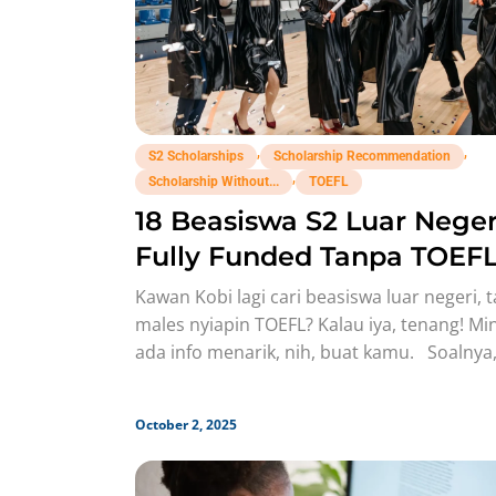
,
,
S2 Scholarships
Scholarship Recommendation
,
Scholarship Without...
TOEFL
18 Beasiswa S2 Luar Neger
Fully Funded Tanpa TOEFL
Info Terkini 2026!
Kawan Kobi lagi cari beasiswa luar negeri, t
males nyiapin TOEFL? Kalau iya, tenang! Mi
ada info menarik, nih, buat kamu. Soalnya,
October 2, 2025