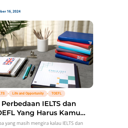
ber 16, 2024
,
,
LTS
Life and Opportunity
TOEFL
 Perbedaan IELTS dan
OEFL Yang Harus Kamu
tahui!
pa yang masih mengira kalau IELTS dan