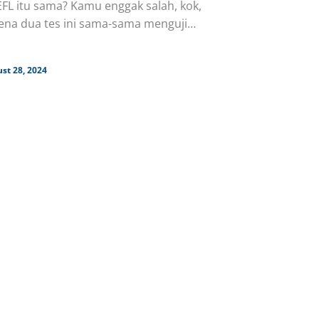
FL itu sama? Kamu enggak salah, kok,
ena dua tes ini sama-sama menguji
ampuan Bahasa Inggris. Tapi,
st 28, 2024