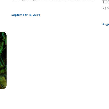
TOE
penasaran kamu, MinBi udah rangkumin
kar
informasi
kem
September 13, 2024
Augu