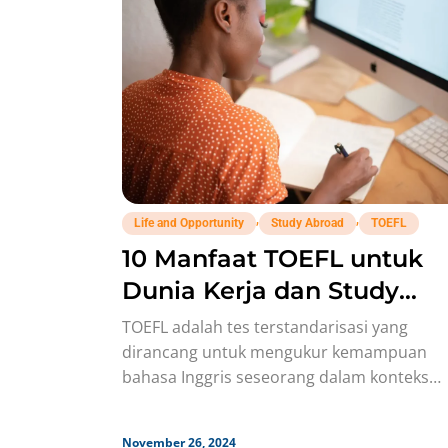
,
,
Life and Opportunity
Study Abroad
TOEFL
10 Manfaat TOEFL untuk
Dunia Kerja dan Study
Abroad!
TOEFL adalah tes terstandarisasi yang
dirancang untuk mengukur kemampuan
bahasa Inggris seseorang dalam konteks
akademik dan profesional. Tes ini banyak
dibutuhkan untuk berbagai
November 26, 2024