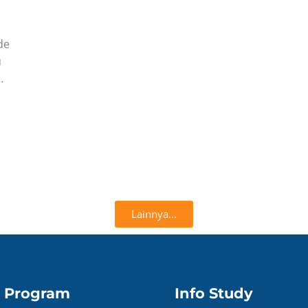
de
u
Lainnya...
Program
Info Study