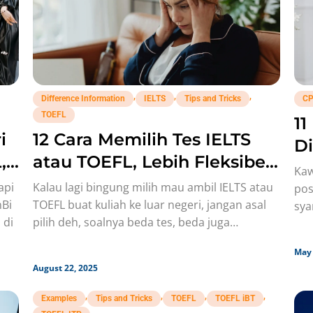
,
,
,
Difference Information
IELTS
Tips and Tricks
CP
TOEFL
1
12 Cara Memilih Tes IELTS
i
Di
atau TOEFL, Lebih Fleksibel
,
Im
Kaw
Yang Mana?
Kalau lagi bingung milih mau ambil IELTS atau
api
pos
TOEFL buat kuliah ke luar negeri, jangan asal
nBi
sya
pilih deh, soalnya beda tes, beda juga
 di
Ser
strateginya!
May 
August 22, 2025
,
,
,
,
Examples
Tips and Tricks
TOEFL
TOEFL iBT