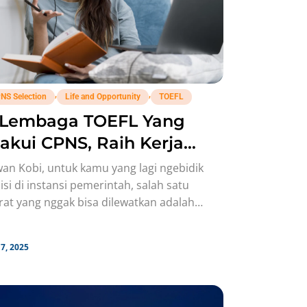
,
,
NS Selection
Life and Opportunity
TOEFL
1 Lembaga TOEFL Yang
akui CPNS, Raih Kerja
pianmu di Luar Negeri!
an Kobi, untuk kamu yang lagi ngebidik
isi di instansi pemerintah, salah satu
rat yang nggak bisa dilewatkan adalah
tifikat TOEFL. Tapi, nggak semua
7, 2025