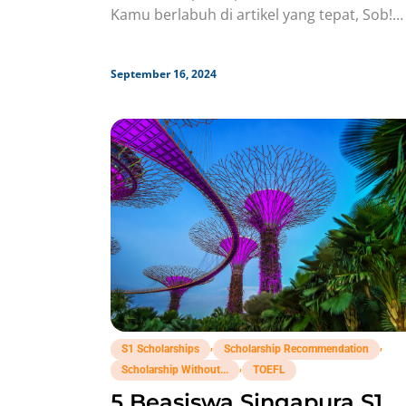
Kamu berlabuh di artikel yang tepat, Sob!
MinBi udah merangkum
September 16, 2024
,
,
S1 Scholarships
Scholarship Recommendation
,
Scholarship Without...
TOEFL
5 Beasiswa Singapura S1