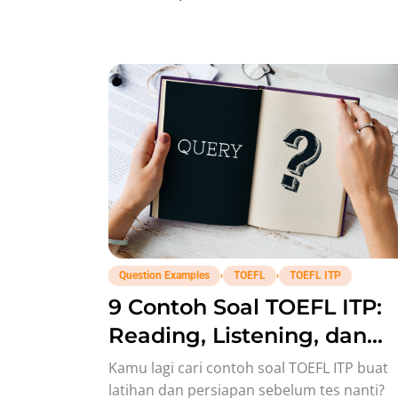
,
,
Question Examples
TOEFL
TOEFL ITP
9 Contoh Soal TOEFL ITP:
Reading, Listening, dan
Writing!
Kamu lagi cari contoh soal TOEFL ITP buat
latihan dan persiapan sebelum tes nanti?