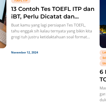
TOEFL ITP
13 Contoh Tes TOEFL ITP dan
iBT, Perlu Dicatat dan
Pelajari!
Buat kamu yang lagi persiapan Tes TOEFL,
tahu enggak sih kalau ternyata yang bikin kita
grogi tuh justru ketidaktahuan soal format
dan tipe soalnya,
November 12, 2024
Le
Sc
Un
6 
T
Re
Mau
gar
dul
Tha