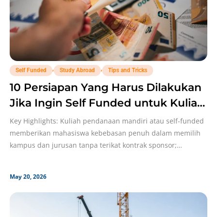
,
,
Self Funded
Study Abroad
Tips and Tricks
10 Persiapan Yang Harus Dilakukan
Jika Ingin Self Funded untuk Kuliah
ke Luar Negeri!
Key Highlights: Kuliah pendanaan mandiri atau self-funded
memberikan mahasiswa kebebasan penuh dalam memilih
kampus dan jurusan tanpa terikat kontrak sponsor;
Walaupun pendanaan mandiri, sertifikat
May 20, 2026