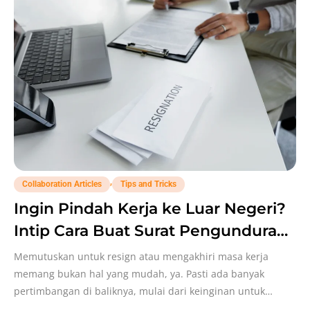
,
Collaboration Articles
Tips and Tricks
Ingin Pindah Kerja ke Luar Negeri?
Intip Cara Buat Surat Pengunduran
Diri Biar Tetap Meninggalkan Kesan
Memutuskan untuk resign atau mengakhiri masa kerja
Positif!
memang bukan hal yang mudah, ya. Pasti ada banyak
pertimbangan di baliknya, mulai dari keinginan untuk
mengejar