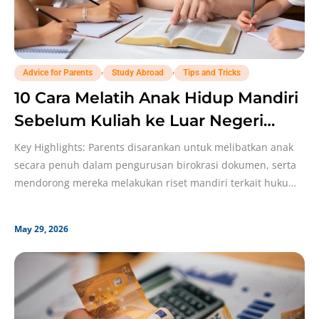
,
,
Advice for Parents
Study Abroad
Tips and Tricks
10 Cara Melatih Anak Hidup Mandiri
Sebelum Kuliah ke Luar Negeri
Versi Kobi!
Key Highlights: Parents disarankan untuk melibatkan anak
secara penuh dalam pengurusan birokrasi dokumen, serta
mendorong mereka melakukan riset mandiri terkait hukum,
budaya, dan bahasa
May 29, 2026