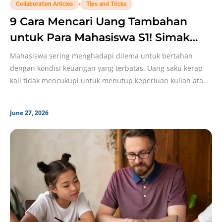
,
Collaboration Articles
Tips and Tricks
9 Cara Mencari Uang Tambahan
untuk Para Mahasiswa S1! Simak
Infonya!
Mahasiswa sering menghadapi dilema untuk bertahan
dengan kondisi keuangan yang terbatas. Uang saku kerap
kali tidak mencukupi untuk menutup keperluan kuliah atau
kebutuhan sehari-hari.
June 27, 2026