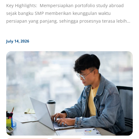
Dari SMP, dan Jangan Lewatkan!
Key Highlights: Mempersiapkan portofolio study abroad
sejak bangku SMP memberikan keunggulan waktu
persiapan yang panjang, sehingga prosesnya terasa lebih
matang, terarah, dan menghindarkan Kawan
July 14, 2026