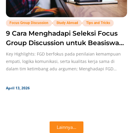
,
,
Focus Group Discussion
Study Abroad
Tips and Tricks
9 Cara Menghadapi Seleksi Focus
Group Discussion untuk Beasiswa
Luar Negeri!
Key Highlights: FGD berfokus pada penilaian kemampuan
empati, logika komunikasi, serta kualitas kerja sama di
dalam tim ketimbang adu argumen; Menghadapi FGD
memerlukan riset
April 13, 2026
Lainnya...