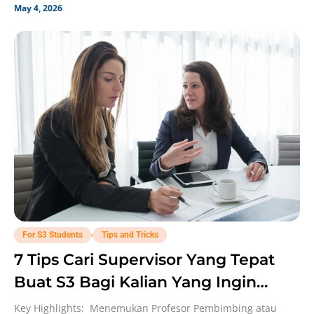
May 4, 2026
,
For S3 Students
Tips and Tricks
7 Tips Cari Supervisor Yang Tepat
Buat S3 Bagi Kalian Yang Ingin
Lanjut Doctorate!
Key Highlights: Menemukan Profesor Pembimbing atau