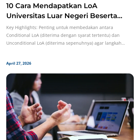
10 Cara Mendapatkan LoA
Universitas Luar Negeri Beserta
Prosesnya!
Key Highlights: Penting untuk membedakan antara
Conditional LoA (diterima dengan syarat tertentu) dan
Unconditional LoA (diterima sepenuhnya) agar langkah
administrasi selanjutnya lebih terukur; Penulisan
April 27, 2026