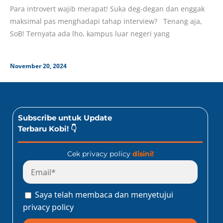
Para introvert wajib merapat! Suka deg-degan dan enggak
maksimal pas menghadapi tahap interview? Tenang aja,
SoB! Ternyata ada lho, kampus luar negeri yang
November 20, 2024
Subscribe untuk Update
Terbaru Kobi! 👇
Cek privacy policy
disini!
Saya telah membaca dan menyetujui
privacy policy