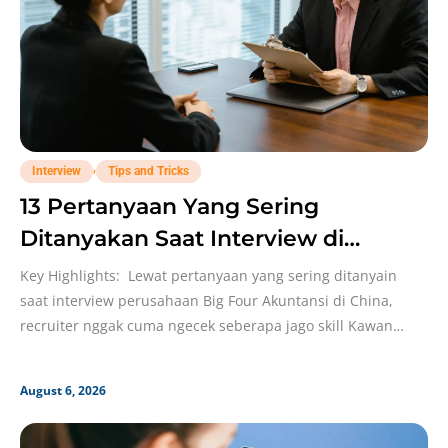
,
Interview
Tips and Tricks
13 Pertanyaan Yang Sering
Ditanyakan Saat Interview di
Perusahaan Big Four di China untuk
Key Highlights: Lewat pertanyaan yang sering ditanyain
Bidang Akuntansi!
saat interview perusahaan Big Four Akuntansi di China,
recruiter nggak cuma ngecek seberapa jago skill Kawan
Kobi.
August 6, 2026