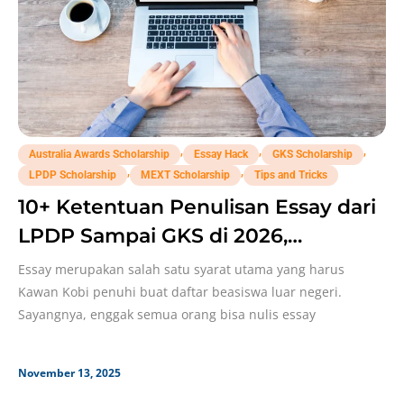
,
,
,
Australia Awards Scholarship
Essay Hack
GKS Scholarship
,
,
LPDP Scholarship
MEXT Scholarship
Tips and Tricks
10+ Ketentuan Penulisan Essay dari
LPDP Sampai GKS di 2026,
Beasiswa AAS Juga Termasuk!
Essay merupakan salah satu syarat utama yang harus
Kawan Kobi penuhi buat daftar beasiswa luar negeri.
Sayangnya, enggak semua orang bisa nulis essay
November 13, 2025