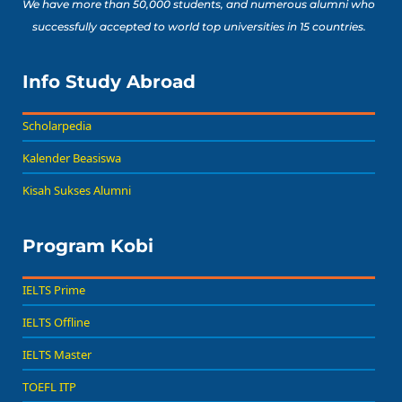
We have more than 50,000 students, and numerous alumni who
successfully accepted to world top universities in 15 countries.
Info Study Abroad
Scholarpedia
Kalender Beasiswa
Kisah Sukses Alumni
Program Kobi
IELTS Prime
IELTS Offline
IELTS Master
TOEFL ITP