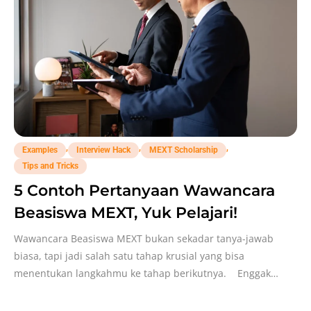
,
,
,
Examples
Interview Hack
MEXT Scholarship
Tips and Tricks
5 Contoh Pertanyaan Wawancara
Beasiswa MEXT, Yuk Pelajari!
Wawancara Beasiswa MEXT bukan sekadar tanya-jawab
biasa, tapi jadi salah satu tahap krusial yang bisa
menentukan langkahmu ke tahap berikutnya. Enggak
cuma soal