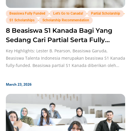
,
,
,
Beasiswa Fully Funded
Let's Go to Canada!
Partial Scholarship
,
S1 Scholarships
Scholarship Recommendation
8 Beasiswa S1 Kanada Bagi Yang
Sedang Cari Partial Serta Fully
Funded!
Key Highlights: Lester B. Pearson, Beasiswa Garuda,
Beasiswa Talenta Indonesia merupakan beasiswa S1 Kanada
fully-funded. Beasiswa partial S1 Kanada diberikan oleh
McGill University, University
March 23, 2026