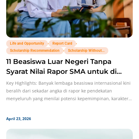
,
,
Life and Opportunity
Report Card
,
Scholarship Recommendation
Scholarship Without...
11 Beasiswa Luar Negeri Tanpa
Syarat Nilai Rapor SMA untuk di
Tahun 2026!
Key Highlights: Banyak lembaga beasiswa internasional kini
beralih dari sekadar angka di rapor ke pendekatan
menyeluruh yang menilai potensi kepemimpinan, karakter,
dan dampak sosial
April 23, 2026