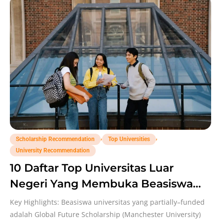
,
,
Scholarship Recommendation
Top Universities
University Recommendation
10 Daftar Top Universitas Luar
Negeri Yang Membuka Beasiswa
untuk Indonesia!
Key Highlights: Beasiswa universitas yang partially–funded
adalah Global Future Scholarship (Manchester University)