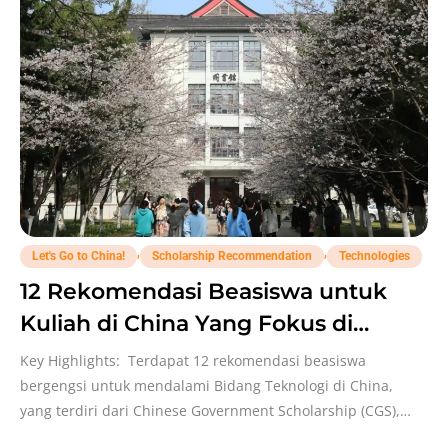
,
,
Let's Go to China!
Scholarship Recommendation
Technologies
12 Rekomendasi Beasiswa untuk
Kuliah di China Yang Fokus di
Universitas Bidang Teknologi!
Key Highlights: Terdapat 12 rekomendasi beasiswa
bergengsi untuk mendalami Bidang Teknologi di China,
yang terdiri dari Chinese Government Scholarship (CGS),
beasiswa pemerintah provinsi/kota (Shanghai,