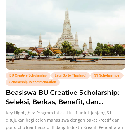
,
,
,
BU Creative Scholarship
Let's Go to Thailand!
S1 Scholarships
Scholarship Recommendation
Beasiswa BU Creative Scholarship:
Seleksi, Berkas, Benefit, dan
Deadline!
Key Highlights: Program ini eksklusif untuk jenjang S1
ditujukan bagi calon mahasiswa dengan bakat kreatif dan
portofolio luar biasa di Bidang Industri Kreatif; Pendaftaran