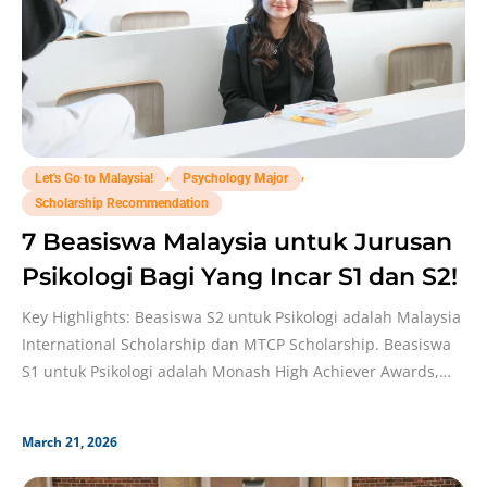
,
,
Let's Go to Malaysia!
Psychology Major
Scholarship Recommendation
7 Beasiswa Malaysia untuk Jurusan
Psikologi Bagi Yang Incar S1 dan S2!
Key Highlights: Beasiswa S2 untuk Psikologi adalah Malaysia
International Scholarship dan MTCP Scholarship. Beasiswa
S1 untuk Psikologi adalah Monash High Achiever Awards,
Curtin Malaysia
March 21, 2026