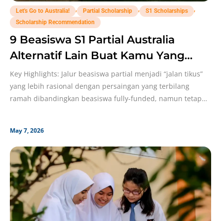
,
,
,
Let's Go to Australia!
Partial Scholarship
S1 Scholarships
Scholarship Recommendation
9 Beasiswa S1 Partial Australia
Alternatif Lain Buat Kamu Yang
Nggak Mau Fully-Funded!
Key Highlights: Jalur beasiswa partial menjadi “jalan tikus”
yang lebih rasional dengan persaingan yang terbilang
ramah dibandingkan beasiswa fully-funded, namun tetap
efektif meringankan biaya
May 7, 2026