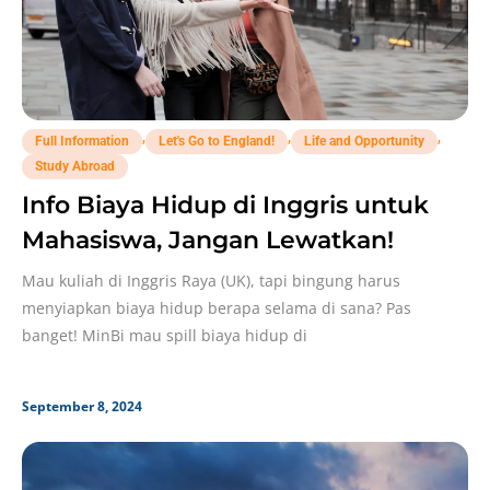
,
,
,
Full Information
Let's Go to England!
Life and Opportunity
Study Abroad
Info Biaya Hidup di Inggris untuk
Mahasiswa, Jangan Lewatkan!
Mau kuliah di Inggris Raya (UK), tapi bingung harus
menyiapkan biaya hidup berapa selama di sana? Pas
banget! MinBi mau spill biaya hidup di
September 8, 2024