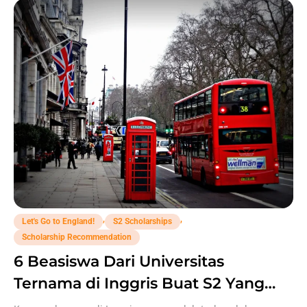
,
,
Let's Go to England!
S2 Scholarships
Scholarship Recommendation
6 Beasiswa Dari Universitas
Ternama di Inggris Buat S2 Yang
Perlu Kamu Tahu!