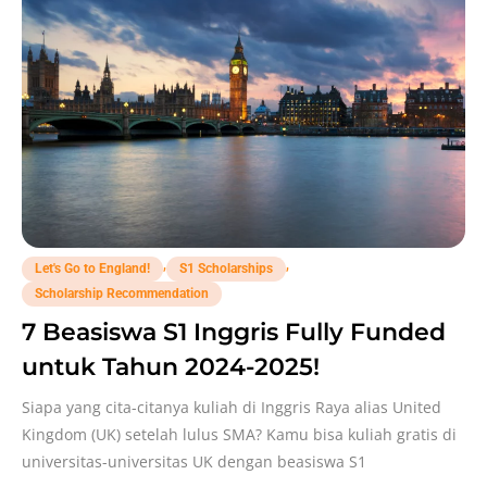
,
,
Let's Go to England!
S1 Scholarships
Scholarship Recommendation
7 Beasiswa S1 Inggris Fully Funded
untuk Tahun 2024-2025!
Siapa yang cita-citanya kuliah di Inggris Raya alias United
Kingdom (UK) setelah lulus SMA? Kamu bisa kuliah gratis di
universitas-universitas UK dengan beasiswa S1