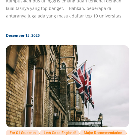
Kampus-kampus di Inggris emang udah terkenal dengan
kualitasnya yang top banget. Bahkan, beberapa di
antaranya juga ada yang masuk daftar top 10 universitas
December 15, 2025
,
,
,
For S1 Students
Let's Go to England!
Major Recommendation