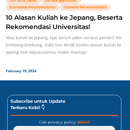
Let's Go to Japan!
Life and Opportunity
,
Scholarship Recommendation
University Recommendation
10 Alasan Kuliah ke Jepang, Beserta
Rekomendasi Universitas!
Mau kuliah ke Jepang, tapi belum yakin seratus persen? No
bimbang-bimbang, SoBi! Sini MinBi bisikin alasan kuliah ke
Jepang biar keputusanmu makin mantap!
February 19, 2024
Subscribe untuk Update
Terbaru Kobi! 👇
Cek privacy policy
disini!