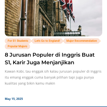
,
,
,
For S1 Students
Let's Go to England!
Major Recommendation
Popular Majors
8 Jurusan Populer di Inggris Buat
S1, Karir Juga Menjanjikan
Kawan Kobi, tau enggak sih kalau jurusan populer di Inggris
itu emang enggak cuma banyak pilihan tapi juga punya
kualitas yang bikin kamu makin
May 15, 2025