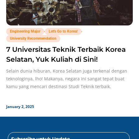
,
,
Engineering Major
Let's Go to Korea!
University Recommendation
7 Universitas Teknik Terbaik Korea
Selatan, Yuk Kuliah di Sini!
Selain dunia hiburan, Korea Selatan juga terkenal dengan
teknologinya, lho! Makanya, negara ini sangat tepat buat
kamu yang mencari destinasi Studi Teknik terbaik.
January 2, 2025
Subscribe untuk Update