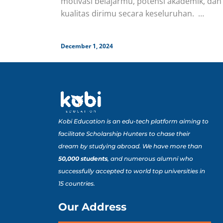
motivasi belajarmu, potensi akademik, dan
kualitas dirimu secara keseluruhan.
Berikut adalah beberapa informasi yang
bisa kamu cantumkan di
December 1, 2024
Kobi Education is an edu-tech platform aiming to
facilitate Scholarship Hunters to chase their
dream by studying abroad. We have more than
50,000 students
, and numerous alumni who
successfully accepted to world top universities in
15 countries.
Our Address