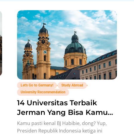
,
,
Let's Go to Germany!
Study Abroad
University Recommendation
14 Universitas Terbaik
Jerman Yang Bisa Kamu
Targetkan di 2026!
Kamu pasti kenal BJ Habibie, dong? Yup,
Presiden Republik Indonesia ketiga ini