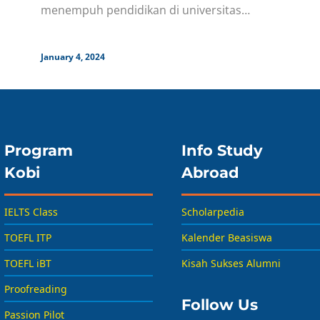
menempuh pendidikan di universitas
terbaik Jerman, lho! Jerman merupakan
salah satu
January 4, 2024
Program
Info Study
Kobi
Abroad
IELTS Class
Scholarpedia
TOEFL ITP
Kalender Beasiswa
TOEFL iBT
Kisah Sukses Alumni
Proofreading
Follow Us
Passion Pilot