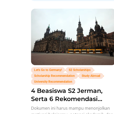
,
,
Let's Go to Germany!
S2 Scholarships
,
,
Scholarship Recommendation
Study Abroad
University Recommendation
4 Beasiswa S2 Jerman,
Serta 6 Rekomendasi
Universitas Buatmu!
Dokumen ini harus mampu menonjolkan