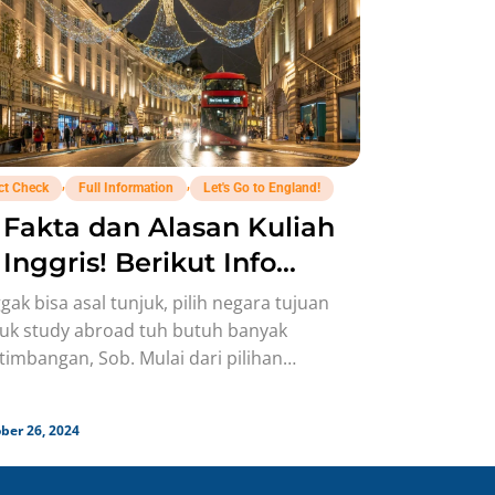
,
,
ct Check
Full Information
Let's Go to England!
 Fakta dan Alasan Kuliah
 Inggris! Berikut Info
engkapnya!
gak bisa asal tunjuk, pilih negara tujuan
uk study abroad tuh butuh banyak
timbangan, Sob. Mulai dari pilihan
versitas, biaya, budaya, sampai kecocokan
canya.
ber 26, 2024