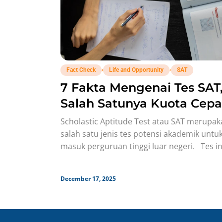
,
,
Fact Check
Life and Opportunity
SAT
7 Fakta Mengenai Tes SAT
Salah Satunya Kuota Cepa
Habis!
Scholastic Aptitude Test atau SAT merupa
salah satu jenis tes potensi akademik untu
masuk perguruan tinggi luar negeri. Tes in
biasanya dibutuhkan kalau
December 17, 2025