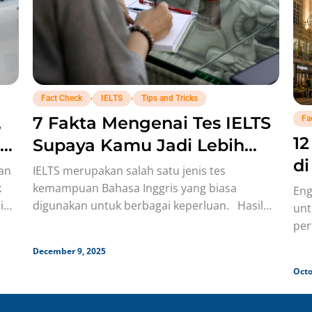
,
,
Fact Check
IELTS
Tips and Tricks
,
7 Fakta Mengenai Tes IELTS
Fa
12
t
Supaya Kamu Jadi Lebih
di
Siap Sebelum Daftar!
kan
IELTS merupakan salah satu jenis tes
L
k
kemampuan Bahasa Inggris yang biasa
Eng
i
digunakan untuk berbagai keperluan. Hasil
unt
dari tes ini biasanya lumrah digunakan untuk
per
uni
December 9, 2025
cua
Octo