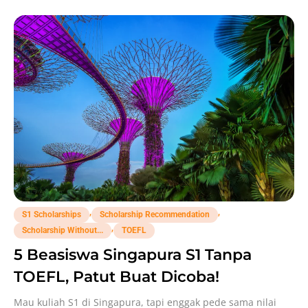
,
,
S1 Scholarships
Scholarship Recommendation
,
Scholarship Without...
TOEFL
5 Beasiswa Singapura S1 Tanpa
TOEFL, Patut Buat Dicoba!
Mau kuliah S1 di Singapura, tapi enggak pede sama nilai