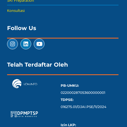
SAT Preparation
Konsultasi
Follow Us
Telah Terdaftar Oleh
PB-UMKU:
022000287053600000001
TDPSE:
016275.01/DJAI.PSE/11/2024
Izin LKP: