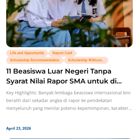
,
,
Life and Opportunity
Report Card
,
Scholarship Recommendation
Scholarship Without...
11 Beasiswa Luar Negeri Tanpa
Syarat Nilai Rapor SMA untuk di
Tahun 2026!
Key Highlights: Banyak lembaga beasiswa internasional kini
beralih dari sekadar angka di rapor ke pendekatan
menyeluruh yang menilai potensi kepemimpinan, karakter,
dan dampak sosial
April 23, 2026