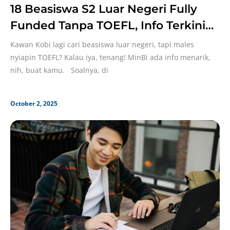
18 Beasiswa S2 Luar Negeri Fully
Funded Tanpa TOEFL, Info Terkini
2026!
Kawan Kobi lagi cari beasiswa luar negeri, tapi males
nyiapin TOEFL? Kalau iya, tenang! MinBi ada info menarik,
nih, buat kamu. Soalnya, di
October 2, 2025