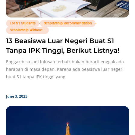
,
,
For S1 Students
Scholarship Recommendation
Scholarship Without...
13 Beasiswa Luar Negeri Buat S1
Tanpa IPK Tinggi, Berikut Listnya!
Enggak bisa jadi lulusan terbaik bukan berarti enggak ada
harapan di masa depan. Karena ada beasiswa luar negeri
buat S1 tanpa IPK tinggi yang
June 3, 2025