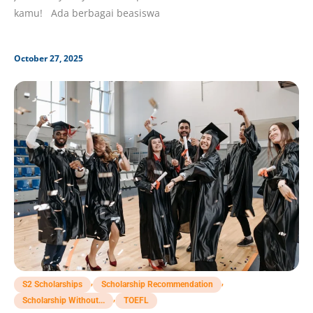
kamu! Ada berbagai beasiswa
October 27, 2025
,
,
S2 Scholarships
Scholarship Recommendation
,
Scholarship Without...
TOEFL