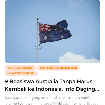
,
,
Let's Go to Australia!
Scholarship Recommendation
Scholarship Without...
9 Beasiswa Australia Tanpa Harus
Kembali ke Indonesia, Info Daging
Buat Kamu!
Buat Kawan Kobi yang mau kuliah di Australia sambil jalan-
jalan ke Sydney, sini merapat! MinBi ada info menarik buat