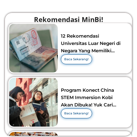
Rekomendasi MinBi!
12 Rekomendasi
Universitas Luar Negeri di
Negara Yang Memiliki
Visa Murah di 2026-2027!
Baca Sekarang!
Program Konect China
STEM Immersion Kobi
Akan Dibuka! Yuk Cari
Tahu Info Selengkapnya!
Baca Sekarang!