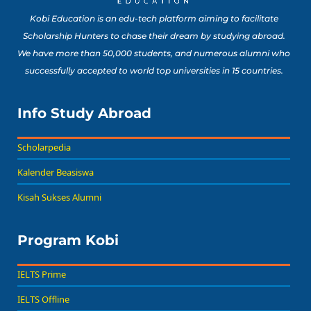
Bisa Banget Dicoba!
Kobi Education is an edu-tech platform aiming to facilitate
Scholarship Hunters to chase their dream by studying abroad.
We have more than 50,000 students, and numerous alumni who
8 Lomba Jurusan
successfully accepted to world top universities in 15 countries.
Psikologi untuk
Portofolio Anak SMA
Buat Persiapan Study
Info Study Abroad
Baca Sekarang!
Abroad!
Scholarpedia
Kalender Beasiswa
Kisah Sukses Alumni
Program Kobi
IELTS Prime
IELTS Offline