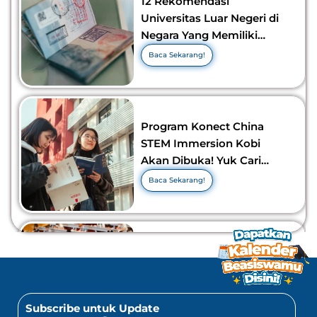
12 Rekomendasi
Universitas Luar Negeri di
Negara Yang Memiliki
Visa Murah di 2026-2027!
Baca Sekarang!
Program Konect China
STEM Immersion Kobi
Akan Dibuka! Yuk Cari
Tahu Info Selengkapnya!
Baca Sekarang!
10 Lomba Bidang Bisnis
dan Ekonomi Yang Bisa
Diikuti Oleh Siswa SMA!
Jangan Kelewatan!
Baca Sekarang!
Subscribe untuk Update