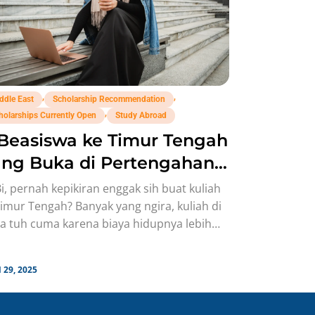
,
,
ddle East
Scholarship Recommendation
,
holarships Currently Open
Study Abroad
Beasiswa ke Timur Tengah
ang Buka di Pertengahan
25!
i, pernah kepikiran enggak sih buat kuliah
Timur Tengah? Banyak yang ngira, kuliah di
a tuh cuma karena biaya hidupnya lebih
sahabat. Padahal
l 29, 2025