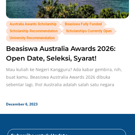
,
,
Australia Awards Scholarship
Beasiswa Fully Funded
,
,
Scholarship Recommendation
Scholarships Currently Open
University Recommendation
Beasiswa Australia Awards 2026:
Open Date, Seleksi, Syarat!
Mau kuliah ke Negeri Kangguru? Ada kabar gembira, nih,
buat kamu. Beasiswa Australia Awards 2026 dibuka
sebentar lagi, lho! Australia adalah salah satu negara
December 6, 2023