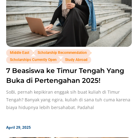
,
,
Middle East
Scholarship Recommendation
,
Scholarships Currently Open
Study Abroad
7 Beasiswa ke Timur Tengah Yang
Buka di Pertengahan 2025!
SoBi, pernah kepikiran enggak sih buat kuliah di Timur
Tengah? Banyak yang ngira, kuliah di sana tuh cuma karena
biaya hidupnya lebih bersahabat. Padahal
April 29, 2025