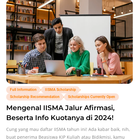
,
,
Full Information
IISMA Scholarship
,
Scholarship Recommendation
Scholarships Currently Open
Mengenal IISMA Jalur Afirmasi,
Beserta Info Kuotanya di 2024!
Cung yang mau daftar IISMA tahun ini! Ada kabar baik, nih,
buat penerima Beasiswa KIP Kuliah atau Bidikmisi, kamu