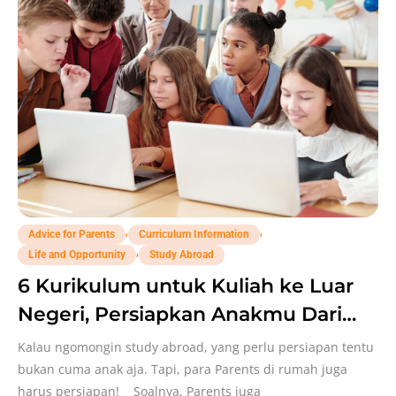
,
,
Advice for Parents
Curriculum Information
,
Life and Opportunity
Study Abroad
6 Kurikulum untuk Kuliah ke Luar
Negeri, Persiapkan Anakmu Dari
Sekarang!
Kalau ngomongin study abroad, yang perlu persiapan tentu
bukan cuma anak aja. Tapi, para Parents di rumah juga
harus persiapan! Soalnya, Parents juga