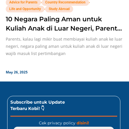
,
,
Advice for Parents
Country Recommendation
,
Life and Opportunity
Study Abroad
10 Negara Paling Aman untuk
Kuliah Anak di Luar Negeri, Parents
Harus Tahu!
Parents, kalau lagi mikir buat membiayai kuliah anak ke luar
negeri, negara paling aman untuk kuliah anak di luar negeri
wajib masuk list pertimbangan
May 26, 2025
Subscribe untuk Update
Terbaru Kobi! 👇
Cek privacy policy
disini!