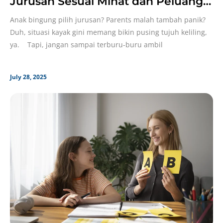
Jurusan Sesuai Minat dan Peluang
Kerja Demi Masa Depan Mereka!
Anak bingung pilih jurusan? Parents malah tambah panik?
Duh, situasi kayak gini memang bikin pusing tujuh keliling,
ya. Tapi, jangan sampai terburu-buru ambil
July 28, 2025