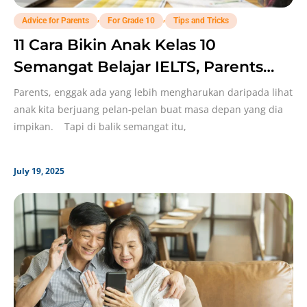
,
,
Advice for Parents
For Grade 10
Tips and Tricks
11 Cara Bikin Anak Kelas 10
Semangat Belajar IELTS, Parents
Merapat!
Parents, enggak ada yang lebih mengharukan daripada lihat
anak kita berjuang pelan-pelan buat masa depan yang dia
impikan. Tapi di balik semangat itu,
July 19, 2025