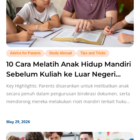
,
,
Advice for Parents
Study Abroad
Tips and Tricks
10 Cara Melatih Anak Hidup Mandiri
Sebelum Kuliah ke Luar Negeri
Versi Kobi!
Key Highlights: Parents disarankan untuk melibatkan anak
secara penuh dalam pengurusan birokrasi dokumen, serta
mendorong mereka melakukan riset mandiri terkait hukum,
budaya, dan bahasa
May 29, 2026