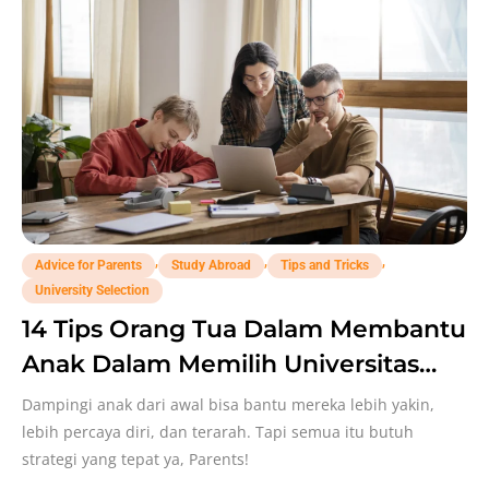
,
,
,
Advice for Parents
Study Abroad
Tips and Tricks
University Selection
14 Tips Orang Tua Dalam Membantu
Anak Dalam Memilih Universitas
Luar Negeri!
Dampingi anak dari awal bisa bantu mereka lebih yakin,
lebih percaya diri, dan terarah. Tapi semua itu butuh
strategi yang tepat ya, Parents!