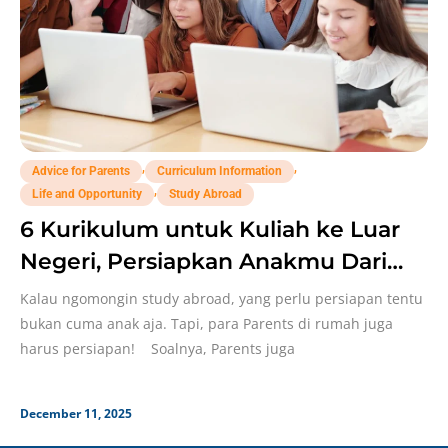
,
,
Advice for Parents
Curriculum Information
,
Life and Opportunity
Study Abroad
6 Kurikulum untuk Kuliah ke Luar
Negeri, Persiapkan Anakmu Dari
Sekarang!
Kalau ngomongin study abroad, yang perlu persiapan tentu
bukan cuma anak aja. Tapi, para Parents di rumah juga
harus persiapan! Soalnya, Parents juga
December 11, 2025