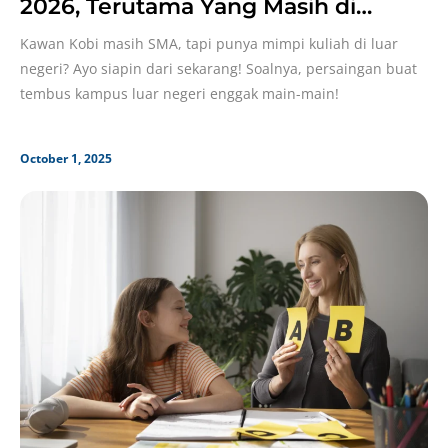
2026, Terutama Yang Masih di
Semester 2!
Kawan Kobi masih SMA, tapi punya mimpi kuliah di luar
negeri? Ayo siapin dari sekarang! Soalnya, persaingan buat
tembus kampus luar negeri enggak main-main!
October 1, 2025