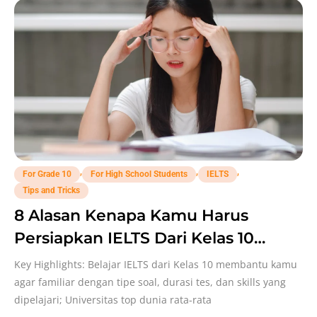
,
,
,
For Grade 10
For High School Students
IELTS
Tips and Tricks
8 Alasan Kenapa Kamu Harus
Persiapkan IELTS Dari Kelas 10
Supaya Sukses Study Abroad Nanti!
Key Highlights: Belajar IELTS dari Kelas 10 membantu kamu
agar familiar dengan tipe soal, durasi tes, dan skills yang
dipelajari; Universitas top dunia rata-rata