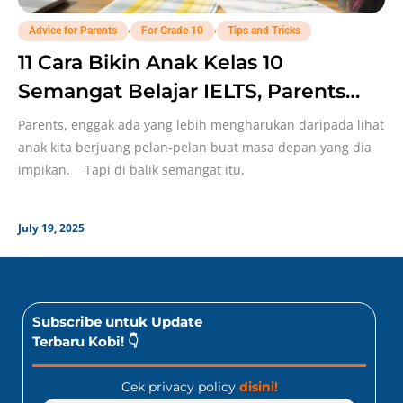
,
,
Advice for Parents
For Grade 10
Tips and Tricks
11 Cara Bikin Anak Kelas 10
Semangat Belajar IELTS, Parents
Merapat!
Parents, enggak ada yang lebih mengharukan daripada lihat
anak kita berjuang pelan-pelan buat masa depan yang dia
impikan. Tapi di balik semangat itu,
July 19, 2025
Subscribe untuk Update
Terbaru Kobi! 👇
Cek privacy policy
disini!