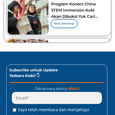
Program Konect China
STEM Immersion Kobi
Akan Dibuka! Yuk Cari
Tahu Info Selengkapnya!
Baca Sekarang!
10 Lomba Bidang Bisnis
dan Ekonomi Yang Bisa
Diikuti Oleh Siswa SMA!
Jangan Kelewatan!
Baca Sekarang!
Subscribe untuk Update
Terbaru Kobi! 👇
Cek privacy policy
disini!
Program Konect Kobi
Batch Dua 2026: Info
Lengkap Perjalanan
Saya telah membaca dan menyetujui
Edukatif ke Jepang!
Baca Sekarang!