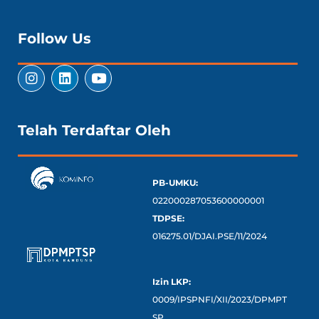
Follow Us
Telah Terdaftar Oleh
PB-UMKU:
022000287053600000001
TDPSE:
016275.01/DJAI.PSE/11/2024
Izin LKP:
0009/IPSPNFI/XII/2023/DPMPT
SP