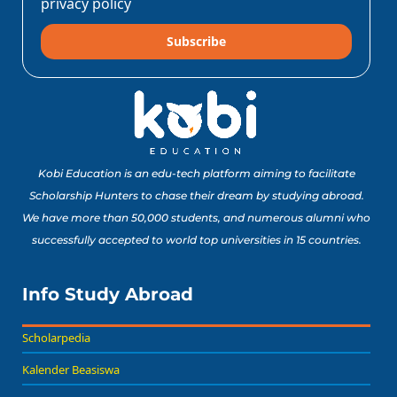
privacy policy
Subscribe
10 Lomba Jurusan
Matematika untuk
Portofolio Anak SMA
Buat Study Abroad Yang
Baca Sekarang!
Bisa Banget Dicoba!
Kobi Education is an edu-tech platform aiming to facilitate
Scholarship Hunters to chase their dream by studying abroad.
We have more than 50,000 students, and numerous alumni who
8 Lomba Jurusan
successfully accepted to world top universities in 15 countries.
Psikologi untuk
Portofolio Anak SMA
Buat Persiapan Study
Info Study Abroad
Baca Sekarang!
Abroad!
Scholarpedia
Kalender Beasiswa