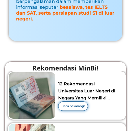
berpengalaman dalam memberikan
informasi seputar
beasiswa, tes IELTS
dan SAT, serta persiapan studi S1 di luar
negeri.
Rekomendasi MinBi!
12 Rekomendasi
Universitas Luar Negeri di
Negara Yang Memiliki
Visa Murah di 2026-2027!
Baca Sekarang!