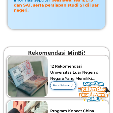
informasi seputar
beasiswa, tes IELTS
dan SAT, serta persiapan studi S1 di luar
negeri.
Rekomendasi MinBi!
12 Rekomendasi
Universitas Luar Negeri di
Negara Yang Memiliki
Visa Murah di 2026-2027!
Baca Sekarang!
Program Konect China