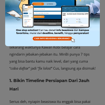
Cuma Paham Aja Enggak Cukup!
Lakukan Ini Agar Bisa Tembus ke
Scholarship
Setelah tahu apa aja yang bisa bikin kamu gagal,
sekarang waktunya Kawan Kobi belajar cara
ngindarin jebakan-jebakan itu. MinBi punya 7 tips
yang bisa bantu kamu naik level, dari yang cuma
“
coba daftar
” jadi “
fix lolos!
” Cus, langsung aja disimak!
1. Bikin Timeline Persiapan Dari Jauh
Hari
Serius deh, nyiapin beasiswa itu enggak bisa pakai