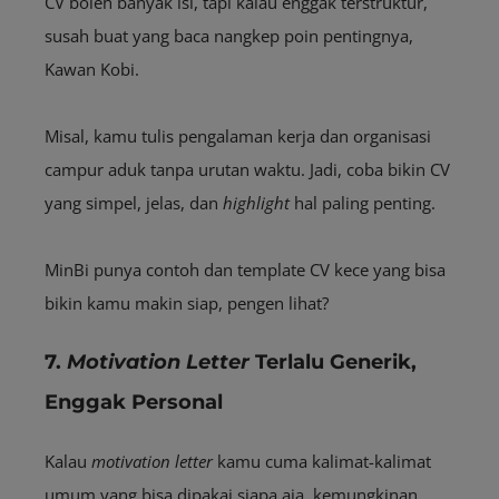
CV boleh banyak isi, tapi kalau enggak terstruktur,
susah buat yang baca nangkep poin pentingnya,
Kawan Kobi.
Misal, kamu tulis pengalaman kerja dan organisasi
campur aduk tanpa urutan waktu. Jadi, coba bikin CV
yang simpel, jelas, dan
highlight
hal paling penting.
MinBi punya contoh dan template CV kece yang bisa
bikin kamu makin siap, pengen lihat?
7.
Motivation Letter
Terlalu Generik,
Enggak Personal
Kalau
motivation letter
kamu cuma kalimat-kalimat
umum yang bisa dipakai siapa aja, kemungkinan