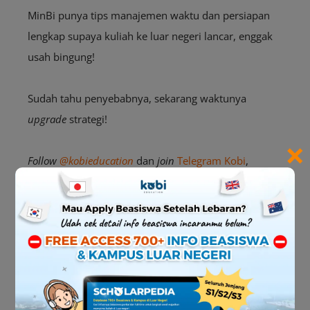
MinBi punya tips manajemen waktu dan persiapan
lengkap supaya kuliah ke luar negeri lancar, enggak
usah bingung!
Sudah tahu penyebabnya, sekarang waktunya
upgrade
strategi!
×
Follow
@kobieducation
dan
join
Telegram Kobi
,
karena banyak
insight
penting yang bisa bantu kamu
lolos beasiswa impian.
Baca Juga Artikel Ini:
10 Langkah Menulis
Research Proposal Beasiswa Study Abroad!