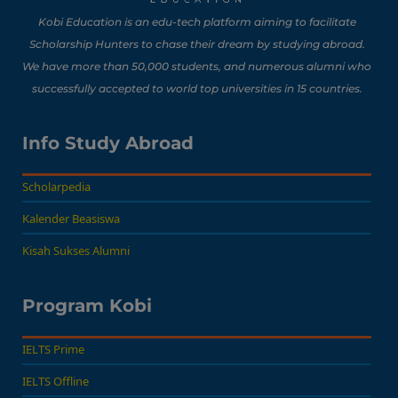
Bisa Banget Dicoba!
Kobi Education is an edu-tech platform aiming to facilitate
Scholarship Hunters to chase their dream by studying abroad.
We have more than 50,000 students, and numerous alumni who
8 Lomba Jurusan
successfully accepted to world top universities in 15 countries.
Psikologi untuk
Portofolio Anak SMA
Buat Persiapan Study
Info Study Abroad
Baca Sekarang!
Abroad!
Scholarpedia
Kalender Beasiswa
Kisah Sukses Alumni
Program Kobi
IELTS Prime
IELTS Offline