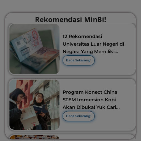
Rekomendasi MinBi!
12 Rekomendasi
Universitas Luar Negeri di
Negara Yang Memiliki
Visa Murah di 2026-2027!
Baca Sekarang!
Program Konect China
STEM Immersion Kobi
Akan Dibuka! Yuk Cari
Tahu Info Selengkapnya!
Baca Sekarang!