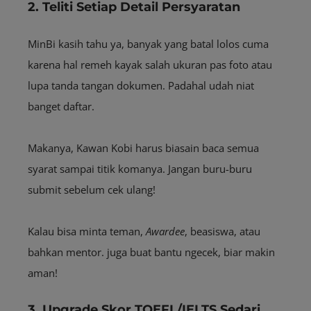
2. Teliti Setiap Detail Persyaratan
MinBi kasih tahu ya, banyak yang batal lolos cuma
karena hal remeh kayak salah ukuran pas foto atau
lupa tanda tangan dokumen. Padahal udah niat
banget daftar.
Makanya, Kawan Kobi harus biasain baca semua
syarat sampai titik komanya. Jangan buru-buru
submit sebelum cek ulang!
Kalau bisa minta teman,
A
wardee
, beasiswa, atau
bahkan mentor. juga buat bantu ngecek, biar makin
aman!
3. Upgrade Skor TOEFL/IELTS Sedari