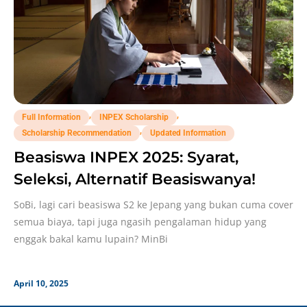
,
,
Full Information
INPEX Scholarship
,
Scholarship Recommendation
Updated Information
Beasiswa INPEX 2025: Syarat,
Seleksi, Alternatif Beasiswanya!
SoBi, lagi cari beasiswa S2 ke Jepang yang bukan cuma cover
semua biaya, tapi juga ngasih pengalaman hidup yang
enggak bakal kamu lupain? MinBi
April 10, 2025