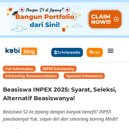
Scholarpedia
Cari
Full Information
,
INPEX Scholarship
,
Scholarship Recommendation
,
Updated Information
Beasiswa INPEX 2025: Syarat, Seleksi,
Alternatif Beasiswanya!
Beasiswa S2 ke Jepang dengan banyak benefit? INPEX
jawabannya! Yuk, siapin diri dari sekarang bareng MinBi!