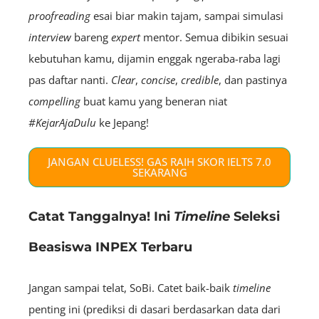
proofreading
esai biar makin tajam, sampai simulasi
interview
bareng
expert
mentor. Semua dibikin sesuai
kebutuhan kamu, dijamin enggak ngeraba-raba lagi
pas daftar nanti.
Clear
,
concise
,
credible
, dan pastinya
compelling
buat kamu yang beneran niat
#KejarAjaDulu
ke Jepang!
JANGAN CLUELESS! GAS RAIH SKOR IELTS 7.0
SEKARANG
Catat Tanggalnya! Ini
Timeline
Seleksi
Beasiswa INPEX Terbaru
Jangan sampai telat, SoBi. Catet baik-baik
timeline
penting ini (prediksi di dasari berdasarkan data dari