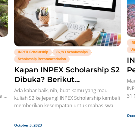
IN
Un
,
,
INPEX Scholarship
S2/S3 Scholarships
IN
Scholarship Recommendation
Pe
Kapan INPEX Scholarship S2
Al
Dibuka? Berikut
Mau
Jawabannya!
INP
Ada kabar baik, nih, buat kamu yang mau
al
31 
kuliah S2 ke Jepang! INPEX Scholarship kembali
bea
memberikan kesempatan untuk mahasiswa
Indonesia melanjutkan Studi S2 di
Octo
October 3, 2023