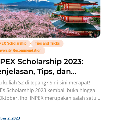
,
,
PEX Scholarship
Tips and Tricks
iversity Recommendation
PEX Scholarship 2023:
njelasan, Tips, dan
ternatif Beasiswa
 kuliah S2 di Jepang? Sini-sini merapat!
EX Scholarship 2023 kembali buka hingga
Oktober, lho! INPEX merupakan salah satu
siswa fully funded yang
ber 2, 2023