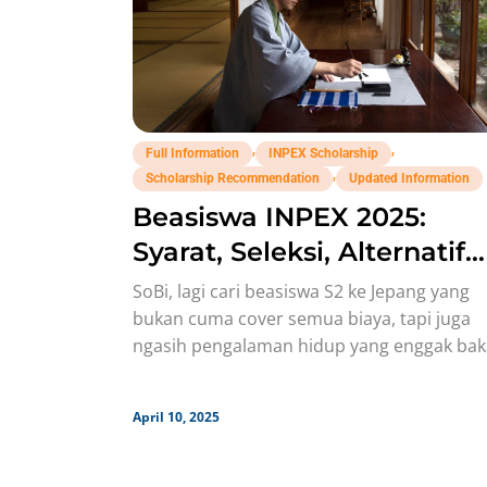
,
,
Full Information
INPEX Scholarship
,
Scholarship Recommendation
Updated Information
Beasiswa INPEX 2025:
Syarat, Seleksi, Alternatif
Beasiswanya!
SoBi, lagi cari beasiswa S2 ke Jepang yang
bukan cuma cover semua biaya, tapi juga
ngasih pengalaman hidup yang enggak bak
kamu lupain? MinBi
April 10, 2025