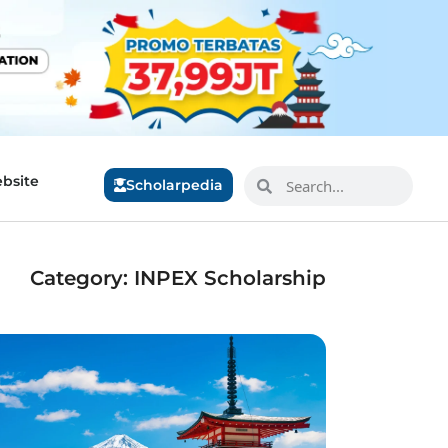
bsite
Scholarpedia
Category: INPEX Scholarship