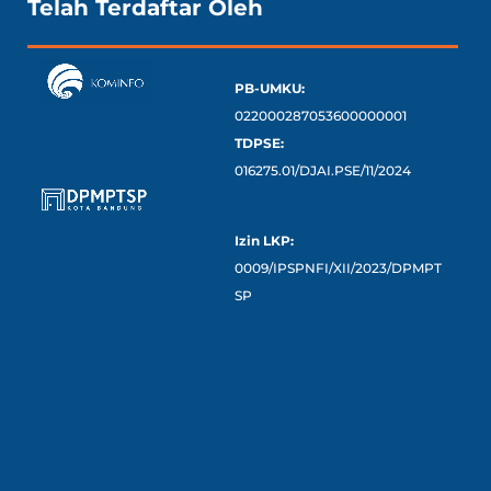
Telah Terdaftar Oleh
PB-UMKU:
022000287053600000001
TDPSE:
016275.01/DJAI.PSE/11/2024
Izin LKP:
0009/IPSPNFI/XII/2023/DPMPT
SP