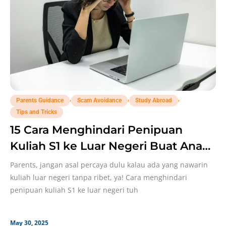
,
,
,
Parents Guidance
Scam Avoidance
Study Abroad
Tips and Tricks
15 Cara Menghindari Penipuan
Kuliah S1 ke Luar Negeri Buat Anak,
Parents Perlu Catat!
Parents, jangan asal percaya dulu kalau ada yang nawarin
kuliah luar negeri tanpa ribet, ya! Cara menghindari
penipuan kuliah S1 ke luar negeri tuh
May 30, 2025