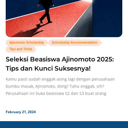
,
,
Ajinomoto Scholarship
Scholarship Recommendation
Tips and Tricks
Seleksi Beasiswa Ajinomoto 2025:
Tips dan Kunci Suksesnya!
Kamu pasti sudah enggak asing lagi dengan perusahaan
bumbu masak, Ajinomoto, dong? Tahu enggak, sih?
Perusahaan ini buka beasiswa S2 dan S3 buat orang
February 21, 2024