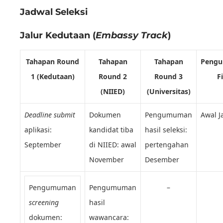
Jadwal Seleksi
Jalur Kedutaan (
Embassy Track
)
Tahapan
Round
Tahapan
Tahapan
Peng
1 (Kedutaan)
Round 2
Round 3
F
(NIIED)
(Universitas)
Deadline submit
Dokumen
Pengumuman
Awal J
aplikasi:
kandidat tiba
hasil seleksi:
September
di NIIED: awal
pertengahan
November
Desember
Pengumuman
Pengumuman
–
screening
hasil
dokumen:
wawancara: