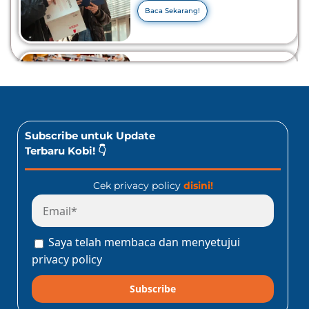
Tahu Info Selengkapnya!
Baca Sekarang!
10 Lomba Bidang Bisnis
dan Ekonomi Yang Bisa
Diikuti Oleh Siswa SMA!
Jangan Kelewatan!
Baca Sekarang!
Subscribe untuk Update
Terbaru Kobi! 👇
Cek privacy policy
disini!
Program Konect Kobi
Batch Dua 2026: Info
Lengkap Perjalanan
Saya telah membaca dan menyetujui
Edukatif ke Jepang!
Baca Sekarang!
privacy policy
Subscribe