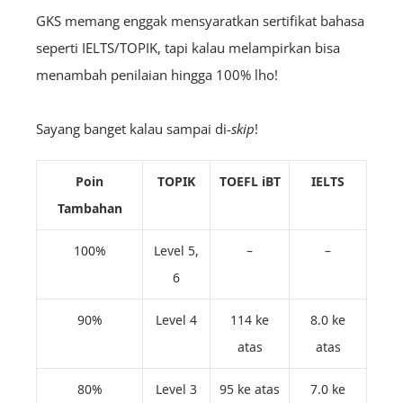
GKS memang enggak mensyaratkan sertifikat bahasa
seperti IELTS/TOPIK, tapi kalau melampirkan bisa
menambah penilaian hingga 100% lho!
Sayang banget kalau sampai di-
skip
!
Poin
TOPIK
TOEFL iBT
IELTS
Tambahan
100%
Level 5,
–
–
6
90%
Level 4
114 ke
8.0 ke
atas
atas
80%
Level 3
95 ke atas
7.0 ke