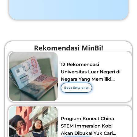
Rekomendasi MinBi!
12 Rekomendasi
Universitas Luar Negeri di
Negara Yang Memiliki
Visa Murah di 2026-2027!
Baca Sekarang!
Program Konect China
STEM Immersion Kobi
Akan Dibuka! Yuk Cari