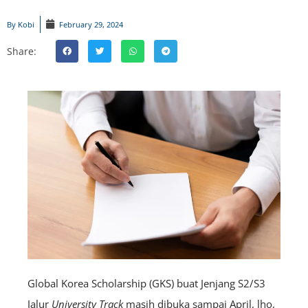
By
Kobi
February 29, 2024
Share:
Global Korea Scholarship (GKS) buat Jenjang S2/S3
Jalur
University Track
masih dibuka sampai April, lho,