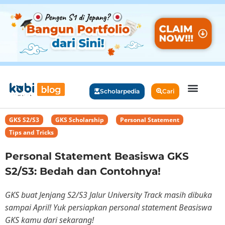
Scholarpedia
Cari
GKS S2/S3
,
GKS Scholarship
,
Personal Statement
,
Tips and Tricks
Personal Statement Beasiswa GKS
S2/S3: Bedah dan Contohnya!
GKS buat Jenjang S2/S3 Jalur University Track masih dibuka
sampai April! Yuk persiapkan personal statement Beasiswa
GKS kamu dari sekarang!