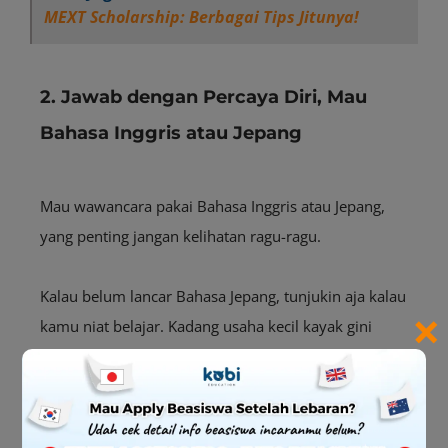
MEXT Scholarship: Berbagai Tips Jitunya!
2. Jawab dengan Percaya Diri, Mau
Bahasa Inggris atau Jepang
Mau wawancara pakai Bahasa Inggris atau Jepang,
yang penting jangan kelihatan ragu-ragu.
Kalau belum lancar Bahasa Jepang, tunjukin aja kalau
×
kamu niat belajar. Kadang usaha kecil kayak gini
bikin pewawancara jadi lebih
impressed
!
3. Risetmu Harus Kuat, Jangan Cuma
Kulitnya Aja