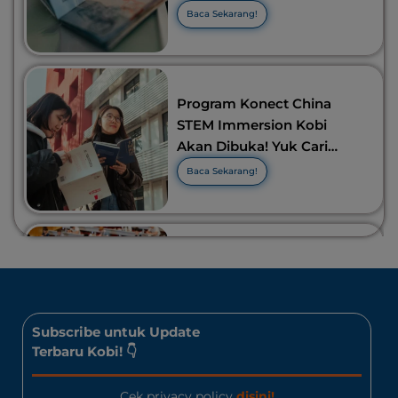
Visa Murah di 2026-2027!
Baca Sekarang!
Program Konect China
STEM Immersion Kobi
Akan Dibuka! Yuk Cari
Tahu Info Selengkapnya!
Baca Sekarang!
10 Lomba Bidang Bisnis
dan Ekonomi Yang Bisa
Diikuti Oleh Siswa SMA!
Jangan Kelewatan!
Baca Sekarang!
Subscribe untuk Update
Terbaru Kobi! 👇
Cek privacy policy
disini!