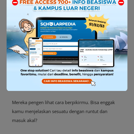
Kamu pasti udah nulis proposal penelitian, kan? Nah,
siap-siap buat ngebahasnya lebih dalam!
Pewawancara bakal nanya detail, jadi pastikan kamu
paham luar dalam dan bisa jelasin dengan cara yang
simpel tapi tetap berbobot.
4. Jawaban Harus Jelas dan Nggak
Muter-Muter
Mereka pengen lihat cara berpikirmu. Bisa enggak
kamu menjelaskan sesuatu dengan runtut dan
masuk akal?