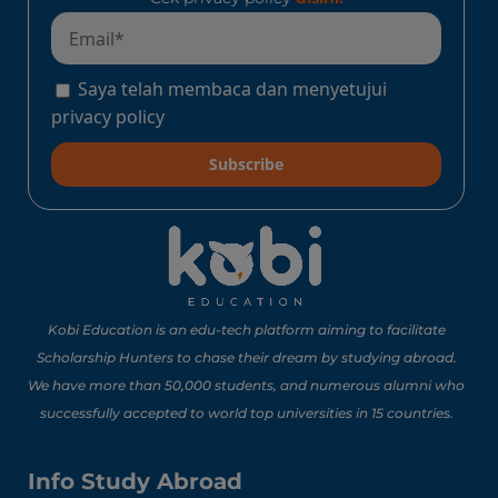
Program Konect Kobi
Batch Dua 2026: Info
Lengkap Perjalanan
Saya telah membaca dan menyetujui
Edukatif ke Jepang!
Baca Sekarang!
privacy policy
Subscribe
10 Lomba Jurusan
Matematika untuk
Portofolio Anak SMA
Buat Study Abroad Yang
Baca Sekarang!
Bisa Banget Dicoba!
Kobi Education is an edu-tech platform aiming to facilitate
Scholarship Hunters to chase their dream by studying abroad.
We have more than 50,000 students, and numerous alumni who
8 Lomba Jurusan
successfully accepted to world top universities in 15 countries.
Psikologi untuk
Portofolio Anak SMA
Buat Persiapan Study
Info Study Abroad
Baca Sekarang!