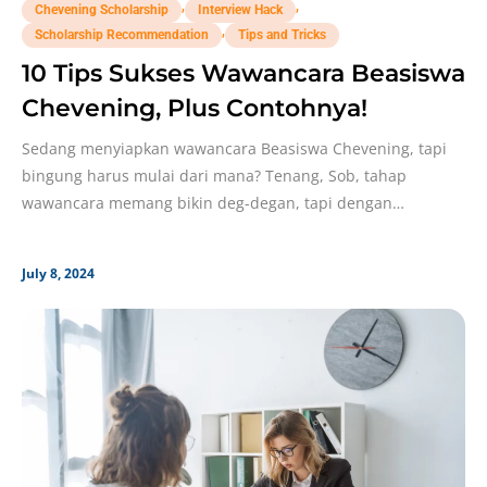
,
,
Chevening Scholarship
Interview Hack
,
Scholarship Recommendation
Tips and Tricks
10 Tips Sukses Wawancara Beasiswa
Chevening, Plus Contohnya!
Sedang menyiapkan wawancara Beasiswa Chevening, tapi
bingung harus mulai dari mana? Tenang, Sob, tahap
wawancara memang bikin deg-degan, tapi dengan
persiapan matang, kamu bisa
July 8, 2024