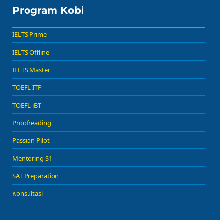
Program Kobi
IELTS Prime
IELTS Offline
IELTS Master
TOEFL ITP
TOEFL iBT
Proofreading
Passion Pilot
Mentoring S1
SAT Preparation
Konsultasi