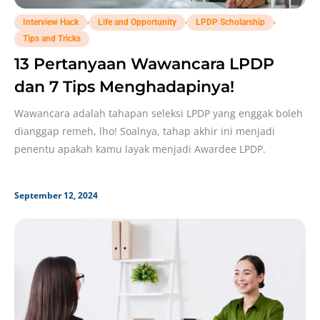
,
,
,
Interview Hack
Life and Opportunity
LPDP Scholarship
Tips and Tricks
13 Pertanyaan Wawancara LPDP
dan 7 Tips Menghadapinya!
Wawancara adalah tahapan seleksi LPDP yang enggak boleh
dianggap remeh, lho! Soalnya, tahap akhir ini menjadi
penentu apakah kamu layak menjadi Awardee LPDP.
September 12, 2024