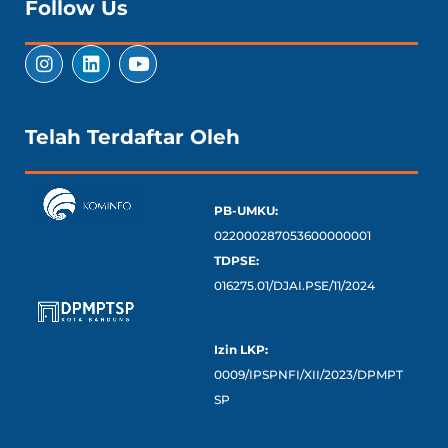
Follow Us
Telah Terdaftar Oleh
PB-UMKU:
022000287053600000001
TDPSE:
016275.01/DJAI.PSE/11/2024
Izin LKP:
0009/IPSPNFI/XII/2023/DPMPT
SP