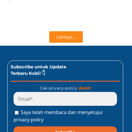
Lainnya...
Subscribe untuk Update
Terbaru Kobi! 👇
Cek privacy policy
disini!
Saya telah membaca dan menyetujui
privacy policy