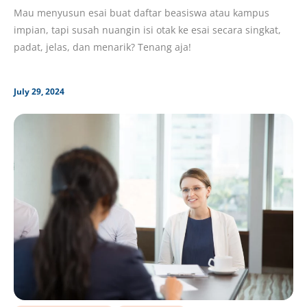
Mau menyusun esai buat daftar beasiswa atau kampus
impian, tapi susah nuangin isi otak ke esai secara singkat,
padat, jelas, dan menarik? Tenang aja!
July 29, 2024