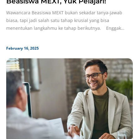
Beasiswa MEXT, Yuk Pelajari!
Wawancara Beasiswa MEXT bukan sekadar tanya-jawab
biasa, tapi jadi salah satu tahap krusial yang bisa
menentukan langkahmu ke tahap berikutnya. Enggak
cuma soal
February 16, 2025