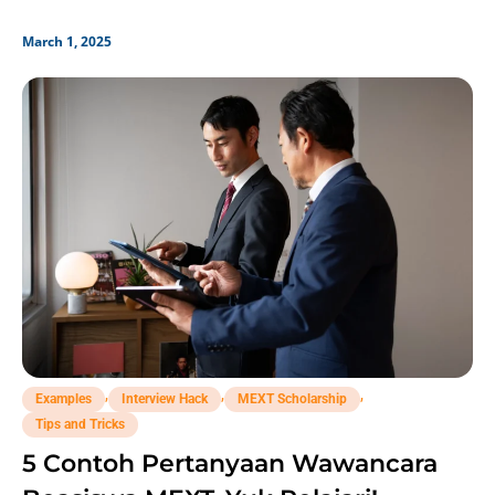
March 1, 2025
,
,
,
Examples
Interview Hack
MEXT Scholarship
Tips and Tricks
5 Contoh Pertanyaan Wawancara