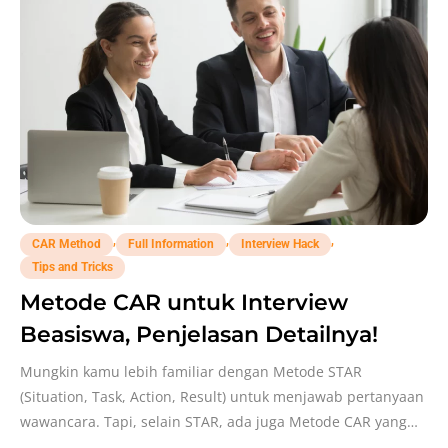
,
,
,
CAR Method
Full Information
Interview Hack
Tips and Tricks
Metode CAR untuk Interview
Beasiswa, Penjelasan Detailnya!
Mungkin kamu lebih familiar dengan Metode STAR
(Situation, Task, Action, Result) untuk menjawab pertanyaan
wawancara. Tapi, selain STAR, ada juga Metode CAR yang
bisa