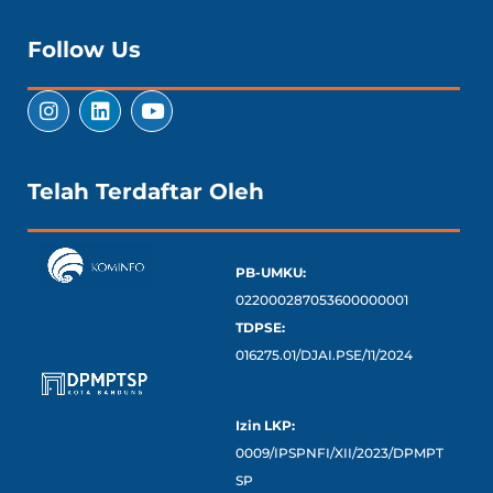
Follow Us
Telah Terdaftar Oleh
PB-UMKU:
022000287053600000001
TDPSE:
016275.01/DJAI.PSE/11/2024
Izin LKP:
0009/IPSPNFI/XII/2023/DPMPT
SP