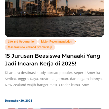
,
,
Life and Opportunity
Major Recommendation
Manaaki New Zealand Scholarship
15 Jurusan Beasiswa Manaaki Yang
Jadi Incaran Kerja di 2025!
Di antara destinasi study abroad populer, seperti Amerika
Serikat, Inggris Raya, Australia, Jerman, dan negara lainnya,
New Zealand wajib banget masuk radar kamu, SoB!
December 20, 2024