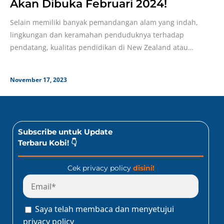
Akan Dibuka Februari 2024!
Selain memiliki banyak pemandangan alam yang indah,
lingkungan dan keramahan penduduknya terhadap
pendatang, kualitas pendidikan di New Zealand atau
Selandia Baru juga nggak kalah,
November 17, 2023
Subscribe untuk Update
Terbaru Kobi! 👇
Cek privacy policy
disini!
Saya telah membaca dan menyetujui
privacy policy