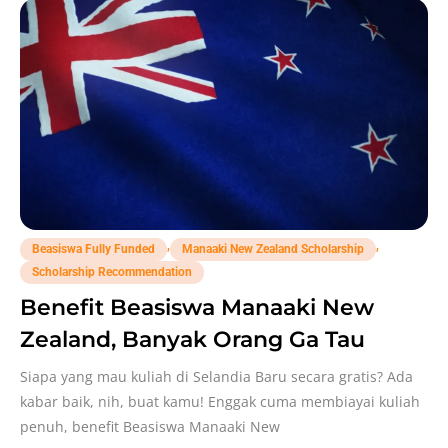
,
,
Beasiswa Fully Funded
Manaaki New Zealand Scholarship
Scholarship Recommendation
Benefit Beasiswa Manaaki New
Zealand, Banyak Orang Ga Tau
Siapa yang mau kuliah di Selandia Baru secara gratis? Ada
kabar baik, nih, buat kamu! Enggak cuma membiayai kuliah
penuh, benefit Beasiswa Manaaki New