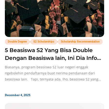
,
,
Double Degree
S2 Scholarships
Scholarship Recommendation
5 Beasiswa S2 Yang Bisa Double
Dengan Beasiswa lain, Ini Dia Info
Selengkapnya!
Biasanya, program beasiswa S2 luar negeri enggak
ngebolehin pendaftarnya buat nerima pendanaan dari
beasiswa lain. Tapi, ternyata ada, lho, beasiswa S2 yang
bisa
December 4, 2025