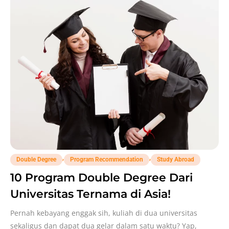
,
,
Double Degree
Program Recommendation
Study Abroad
10 Program Double Degree Dari
Universitas Ternama di Asia!
Pernah kebayang enggak sih, kuliah di dua universitas
sekaligus dan dapat dua gelar dalam satu waktu? Yap,