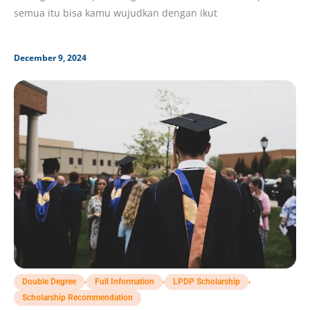
semua itu bisa kamu wujudkan dengan ikut
December 9, 2024
,
,
,
Double Degree
Full Information
LPDP Scholarship
Scholarship Recommendation