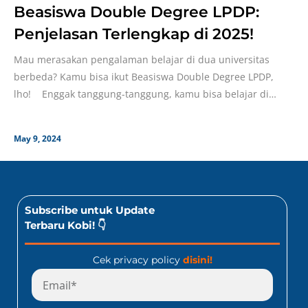
Beasiswa Double Degree LPDP:
Penjelasan Terlengkap di 2025!
Mau merasakan pengalaman belajar di dua universitas
berbeda? Kamu bisa ikut Beasiswa Double Degree LPDP,
lho! Enggak tanggung-tanggung, kamu bisa belajar di
universitas
May 9, 2024
Subscribe untuk Update
Terbaru Kobi! 👇
Cek privacy policy
disini!