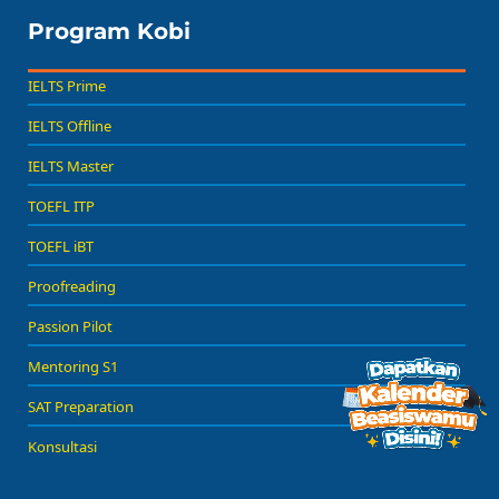
Program Kobi
IELTS Prime
IELTS Offline
IELTS Master
TOEFL ITP
TOEFL iBT
Proofreading
Passion Pilot
Mentoring S1
SAT Preparation
Konsultasi