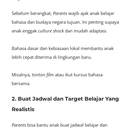
Sebelum berangkat,
Parents
wajib ajak anak belajar
bahasa dan budaya negara tujuan. Ini penting supaya
anak enggak
culture shock
dan mudah adaptasi.
Bahasa dasar dan kebiasaan lokal membantu anak
lebih cepat diterima di lingkungan baru.
Misalnya, tonton
film
atau ikut kursus bahasa
bersama.
2. Buat Jadwal dan Target Belajar Yang
Realistis
Parents
bisa bantu anak buat jadwal belajar dan