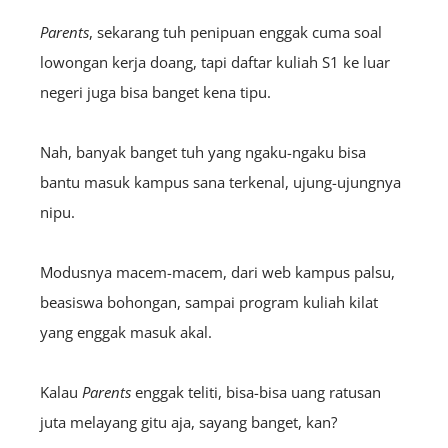
Parents
, sekarang tuh penipuan enggak cuma soal
lowongan kerja doang, tapi daftar kuliah S1 ke luar
negeri juga bisa banget kena tipu.
Nah, banyak banget tuh yang ngaku-ngaku bisa
bantu masuk kampus sana terkenal, ujung-ujungnya
nipu.
Modusnya macem-macem, dari web kampus palsu,
beasiswa bohongan, sampai program kuliah kilat
yang enggak masuk akal.
Kalau
Parents
enggak teliti, bisa-bisa uang ratusan
juta melayang gitu aja, sayang banget, kan?