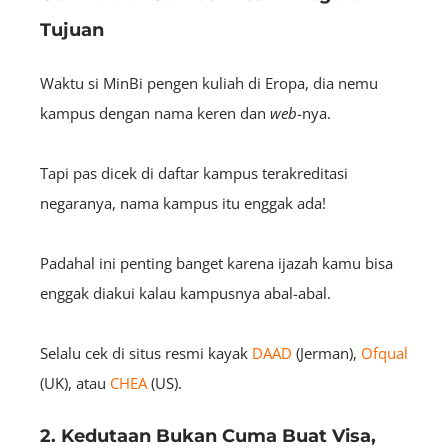
Tujuan
Waktu si MinBi pengen kuliah di Eropa, dia nemu
kampus dengan nama keren dan
web
-nya.
Tapi pas dicek di daftar kampus terakreditasi
negaranya, nama kampus itu enggak ada!
Padahal ini penting banget karena ijazah kamu bisa
enggak diakui kalau kampusnya abal-abal.
Selalu cek di situs resmi kayak
DAAD
(Jerman),
Ofqual
(UK), atau
CHEA
(US).
2. Kedutaan Bukan Cuma Buat Visa,