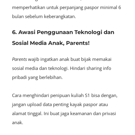
memperhatikan untuk perpanjang paspor minimal 6
bulan sebelum keberangkatan.
6. Awasi Penggunaan Teknologi dan
Sosial Media Anak, Parents!
Parents
wajib ingatkan anak buat bijak memakai
sosial media dan teknologi. Hindari sharing info
pribadi yang berlebihan.
Cara menghindari penipuan kuliah S1 bisa dengan,
jangan upload data penting kayak paspor atau
alamat tinggal. Ini buat jaga keamanan dan privasi
anak.