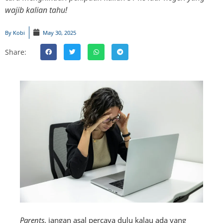
wajib kalian tahu!
By
Kobi
May 30, 2025
Share:
Parents
, jangan asal percaya dulu kalau ada yang