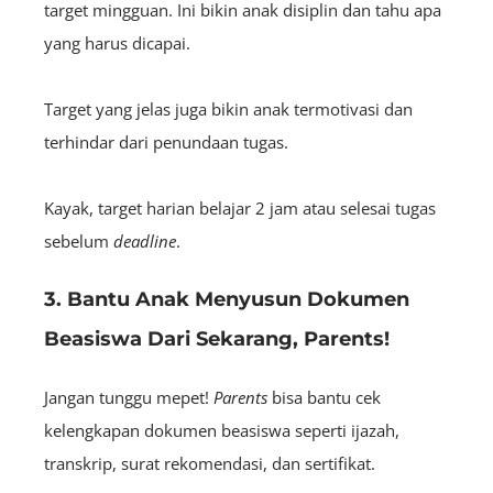
target mingguan. Ini bikin anak disiplin dan tahu apa
yang harus dicapai.
Target yang jelas juga bikin anak termotivasi dan
terhindar dari penundaan tugas.
Kayak, target harian belajar 2 jam atau selesai tugas
sebelum
deadline
.
3. Bantu Anak Menyusun Dokumen
Beasiswa Dari Sekarang, Parents!
Jangan tunggu mepet!
Parents
bisa bantu cek
kelengkapan dokumen beasiswa seperti ijazah,
transkrip, surat rekomendasi, dan sertifikat.