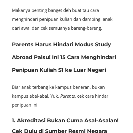
Makanya penting banget deh buat tau cara
menghindari penipuan kuliah dan dampingi anak
dari awal dan cek semuanya bareng-bareng.
Parents Harus Hindari Modus Study
Abroad Palsu! Ini 15 Cara Menghindari
Penipuan Kuliah S1 ke Luar Negeri
Biar anak terbang ke kampus beneran, bukan
kampus abal-abal. Yuk,
Parents
, cek cara hindari
penipuan ini!
1. Akreditasi Bukan Cuma Asal-Asalan!
Cek Dulu di Sumber Resmi Negara