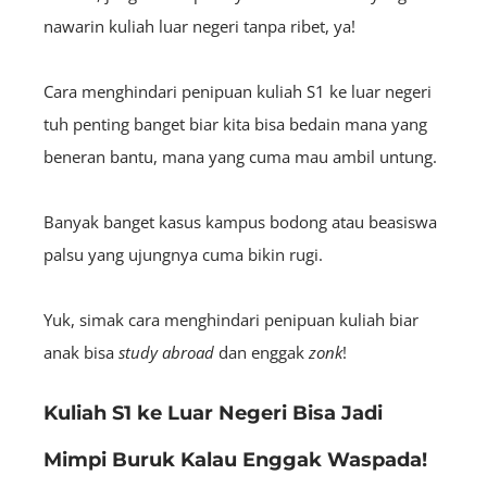
nawarin kuliah luar negeri tanpa ribet, ya!
Cara menghindari penipuan kuliah S1 ke luar negeri
tuh penting banget biar kita bisa bedain mana yang
beneran bantu, mana yang cuma mau ambil untung.
Banyak banget kasus kampus bodong atau beasiswa
palsu yang ujungnya cuma bikin rugi.
Yuk, simak cara menghindari penipuan kuliah biar
anak bisa
study abroad
dan enggak
zonk
!
Kuliah S1 ke Luar Negeri Bisa Jadi
Mimpi Buruk Kalau Enggak Waspada!