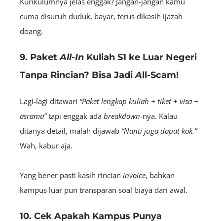
Kurikulumnya jelas enggak? Jangan-jangan kamu
cuma disuruh duduk, bayar, terus dikasih ijazah
doang.
9. Paket
All-In
Kuliah S1 ke Luar Negeri
Tanpa Rincian? Bisa Jadi
A
ll-Scam!
Lagi-lagi ditawari
“Paket lengkap kuliah + tiket + visa +
asrama”
tapi enggak ada
breakdown
-nya. Kalau
ditanya detail, malah dijawab
“Nanti juga dapat kok.”
Wah, kabur aja.
Yang bener pasti kasih rincian
invoice
, bahkan
kampus luar pun transparan soal biaya dari awal.
10. Cek Apakah Kampus Punya