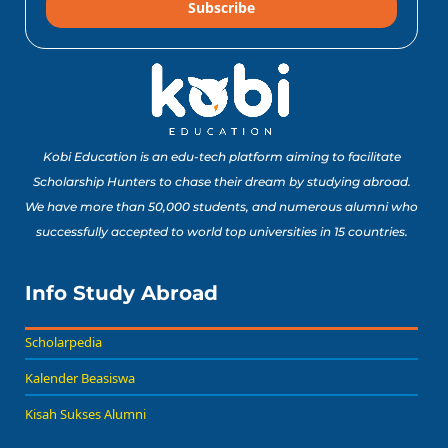
Subscribe
10 Lomba Jurusan
Matematika untuk
Portofolio Anak SMA
Buat Study Abroad Yang
Baca Sekarang!
Bisa Banget Dicoba!
Kobi Education is an edu-tech platform aiming to facilitate
Scholarship Hunters to chase their dream by studying abroad.
We have more than 50,000 students, and numerous alumni who
8 Lomba Jurusan
successfully accepted to world top universities in 15 countries.
Psikologi untuk
Portofolio Anak SMA
Buat Persiapan Study
Info Study Abroad
Baca Sekarang!
Abroad!
Scholarpedia
Kalender Beasiswa
Kisah Sukses Alumni