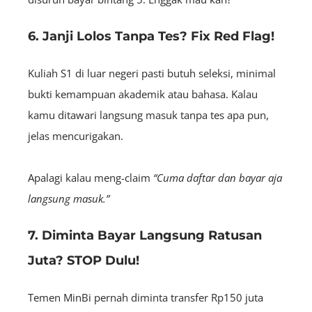
6. Janji Lolos Tanpa Tes? Fix Red Flag!
Kuliah S1 di luar negeri pasti butuh seleksi, minimal
bukti kemampuan akademik atau bahasa. Kalau
kamu ditawari langsung masuk tanpa tes apa pun,
jelas mencurigakan.
Apalagi kalau meng-claim
“Cuma daftar dan bayar aja
langsung masuk.”
7. Diminta Bayar Langsung Ratusan
Juta? STOP Dulu!
Temen MinBi pernah diminta transfer Rp150 juta