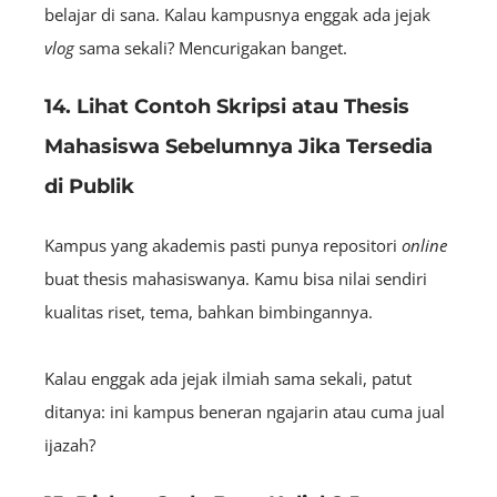
belajar di sana. Kalau kampusnya enggak ada jejak
vlog
sama sekali? Mencurigakan banget.
14. Lihat Contoh Skripsi atau Thesis
Mahasiswa Sebelumnya Jika Tersedia
di Publik
Kampus yang akademis pasti punya repositori
online
buat thesis mahasiswanya. Kamu bisa nilai sendiri
kualitas riset, tema, bahkan bimbingannya.
Kalau enggak ada jejak ilmiah sama sekali, patut
ditanya: ini kampus beneran ngajarin atau cuma jual
ijazah?