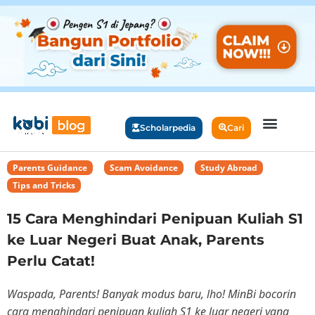
Scholarpedia
Cari
Parents Guidance
,
Scam Avoidance
,
Study Abroad
,
Tips and Tricks
15 Cara Menghindari Penipuan Kuliah S1
ke Luar Negeri Buat Anak, Parents
Perlu Catat!
Waspada, Parents! Banyak modus baru, lho! MinBi bocorin
cara menghindari penipuan kuliah S1 ke luar negeri yang