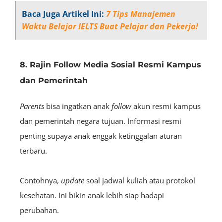
Baca Juga Artikel Ini:
7 Tips Manajemen
Waktu Belajar IELTS Buat Pelajar dan Pekerja!
8. Rajin Follow Media Sosial Resmi Kampus
dan Pemerintah
Parents
bisa ingatkan anak
follow
akun resmi kampus
dan pemerintah negara tujuan. Informasi resmi
penting supaya anak enggak ketinggalan aturan
terbaru.
Contohnya,
update
soal jadwal kuliah atau protokol
kesehatan. Ini bikin anak lebih siap hadapi
perubahan.