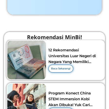
Rekomendasi MinBi!
12 Rekomendasi
Universitas Luar Negeri di
Negara Yang Memiliki
Visa Murah di 2026-2027!
Baca Sekarang!
Program Konect China
STEM Immersion Kobi
Akan Dibuka! Yuk Cari