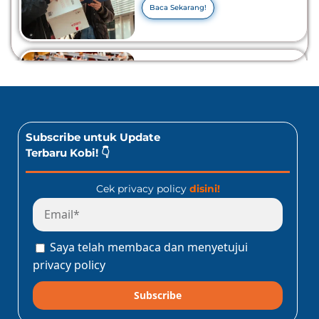
Tahu Info Selengkapnya!
Baca Sekarang!
10 Lomba Bidang Bisnis
dan Ekonomi Yang Bisa
Diikuti Oleh Siswa SMA!
Jangan Kelewatan!
Baca Sekarang!
Subscribe untuk Update
Terbaru Kobi! 👇
Cek privacy policy
disini!
Program Konect Kobi
Batch Dua 2026: Info
Lengkap Perjalanan
Saya telah membaca dan menyetujui
Edukatif ke Jepang!
Baca Sekarang!
privacy policy
Subscribe