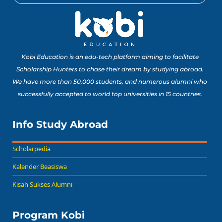
10 Lomba Jurusan
Matematika untuk
Portofolio Anak SMA
Buat Study Abroad Yang
Baca Sekarang!
Bisa Banget Dicoba!
Kobi Education is an edu-tech platform aiming to facilitate
Scholarship Hunters to chase their dream by studying abroad.
We have more than 50,000 students, and numerous alumni who
8 Lomba Jurusan
successfully accepted to world top universities in 15 countries.
Psikologi untuk
Portofolio Anak SMA
Buat Persiapan Study
Info Study Abroad
Baca Sekarang!
Abroad!
Scholarpedia
Kalender Beasiswa
Kisah Sukses Alumni
Program Kobi