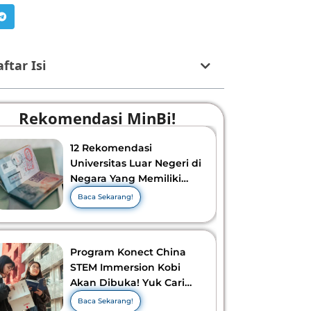
ftar Isi
Rekomendasi MinBi!
12 Rekomendasi
Universitas Luar Negeri di
Negara Yang Memiliki
Visa Murah di 2026-2027!
Baca Sekarang!
Program Konect China
STEM Immersion Kobi
Akan Dibuka! Yuk Cari
Tahu Info Selengkapnya!
Baca Sekarang!