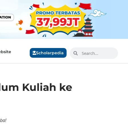
bsite
Scholarpedia
lum Kuliah ke
oba!