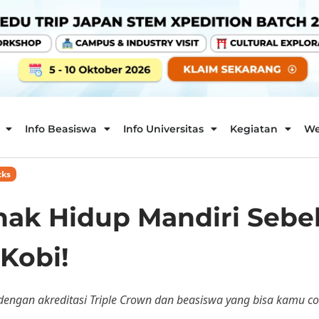
Info Beasiswa
Info Universitas
Kegiatan
We
cks
Anak Hidup Mandiri Sebe
 Kobi!
 dengan akreditasi Triple Crown dan beasiswa yang bisa kamu c