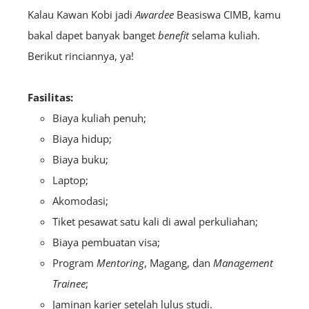
Kalau Kawan Kobi jadi
A
wardee
Beasiswa CIMB, kamu
bakal dapet banyak banget
benefit
selama kuliah.
Berikut rinciannya, ya!
Fasilitas:
Biaya kuliah penuh;
Biaya hidup;
Biaya buku;
Laptop;
Akomodasi;
Tiket pesawat satu kali di awal perkuliahan;
Biaya pembuatan visa;
Program
Mentoring
, Magang, dan
M
anagement
Trainee
;
Jaminan karier setelah lulus studi.