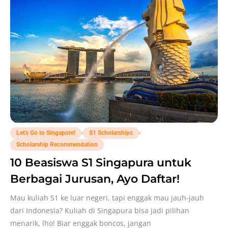
,
,
Let's Go to Singapore!
S1 Scholarships
Scholarship Recommendation
10 Beasiswa S1 Singapura untuk
Berbagai Jurusan, Ayo Daftar!
Mau kuliah S1 ke luar negeri, tapi enggak mau jauh-jauh
dari Indonesia? Kuliah di Singapura bisa jadi pilihan
menarik, lho! Biar enggak boncos, jangan