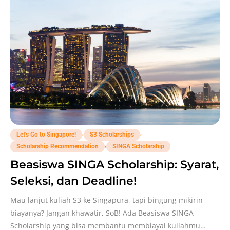
,
,
Let's Go to Singapore!
S3 Scholarships
,
Scholarship Recommendation
SINGA Scholarship
Beasiswa SINGA Scholarship: Syarat,
Seleksi, dan Deadline!
Mau lanjut kuliah S3 ke Singapura, tapi bingung mikirin
biayanya? Jangan khawatir, SoB! Ada Beasiswa SINGA
Scholarship yang bisa membantu membiayai kuliahmu