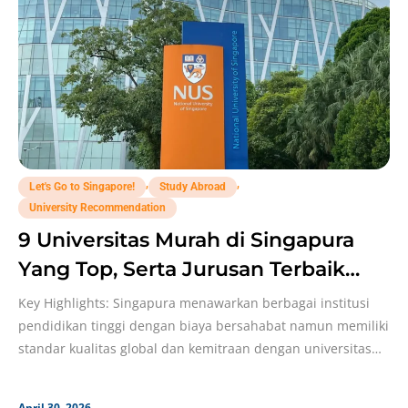
,
,
Let's Go to Singapore!
Study Abroad
University Recommendation
9 Universitas Murah di Singapura
Yang Top, Serta Jurusan Terbaik
Buat S1!
Key Highlights: Singapura menawarkan berbagai institusi
pendidikan tinggi dengan biaya bersahabat namun memiliki
standar kualitas global dan kemitraan dengan universitas
top dunia; Biaya pendidikan
April 30, 2026