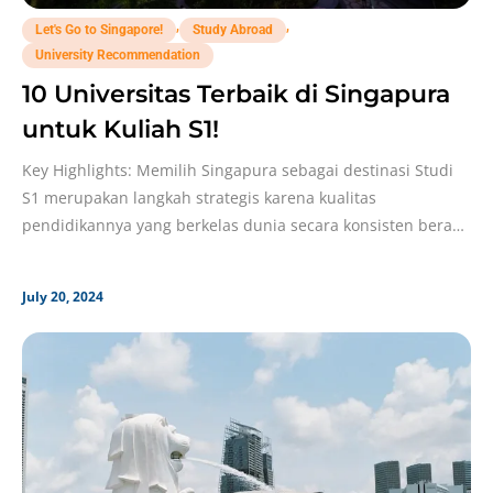
,
,
Let's Go to Singapore!
Study Abroad
University Recommendation
10 Universitas Terbaik di Singapura
untuk Kuliah S1!
Key Highlights: Memilih Singapura sebagai destinasi Studi
S1 merupakan langkah strategis karena kualitas
pendidikannya yang berkelas dunia secara konsisten berada
di peringkat teratas global.
July 20, 2024