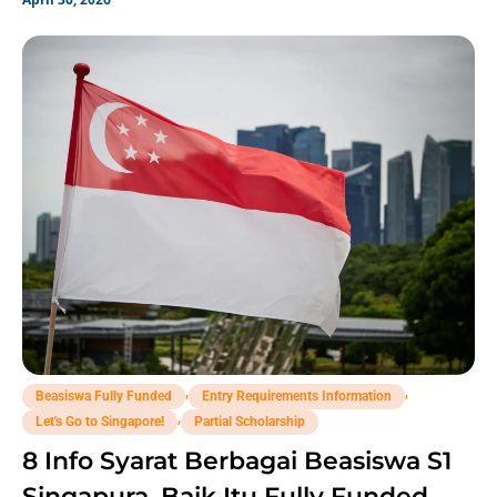
,
,
Beasiswa Fully Funded
Entry Requirements Information
,
Let's Go to Singapore!
Partial Scholarship
8 Info Syarat Berbagai Beasiswa S1
Singapura, Baik Itu Fully Funded