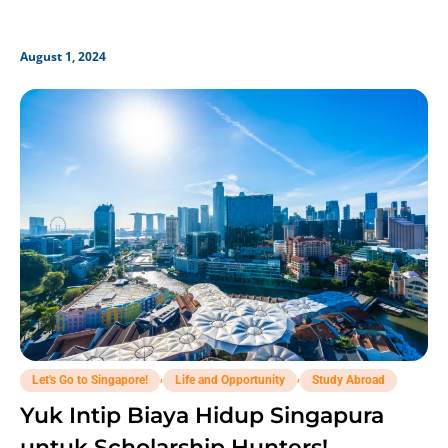
sepenuhnya, lho!
August 1, 2024
,
,
Let's Go to Singapore!
Life and Opportunity
Study Abroad
Yuk Intip Biaya Hidup Singapura
untuk Scholarship Hunters!