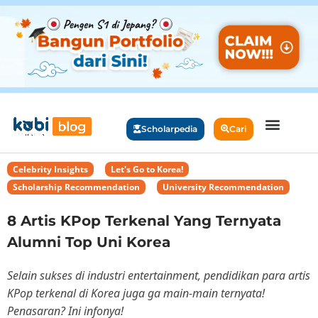
Scholarpedia
Cari
Celebrity Insights
,
Let's Go to Korea!
,
Scholarship Recommendation
,
University Recommendation
8 Artis KPop Terkenal Yang Ternyata
Alumni Top Uni Korea
Selain sukses di industri entertainment, pendidikan para artis
KPop terkenal di Korea juga ga main-main ternyata!
Penasaran? Ini infonya!