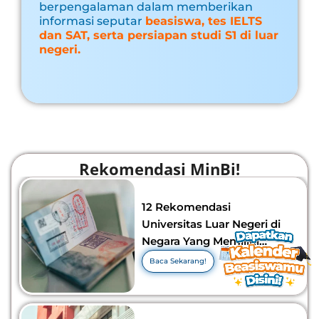
berpengalaman dalam memberikan
informasi seputar
beasiswa, tes IELTS
dan SAT, serta persiapan studi S1 di luar
negeri.
Rekomendasi MinBi!
12 Rekomendasi
Universitas Luar Negeri di
Negara Yang Memiliki
Visa Murah di 2026-2027!
Baca Sekarang!