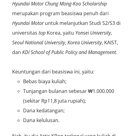
Hyundai Motor Chung Mong-Koo Scholarship
merupakan program beasiswa penuh dari
Hyundai Motor
untuk melanjutkan Studi S2/S3 di
universitas
top
Korea, yaitu
Yonsei University
,
Seoul National University
,
Korea University
, KAIST,
dan
KDI School of Public Policy and Management
.
Keuntungan dari beasiswa ini, yaitu:
Bebas biaya kuliah;
Tunjangan bulanan sebesar ₩1.000.000
(sekitar Rp11,8 juta rupiah);
Dana kedatangan;
Dana kelulusan.
Nah, itu dia Artis KPop terkenal yang kuliah di