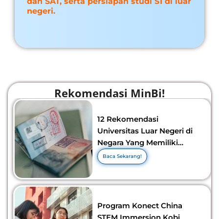
dan SAT, serta persiapan studi S1 di luar
negeri.
Rekomendasi MinBi!
12 Rekomendasi
Universitas Luar Negeri di
Negara Yang Memiliki
Visa Murah di 2026-2027!
Baca Sekarang!
Program Konect China
STEM Immersion Kobi