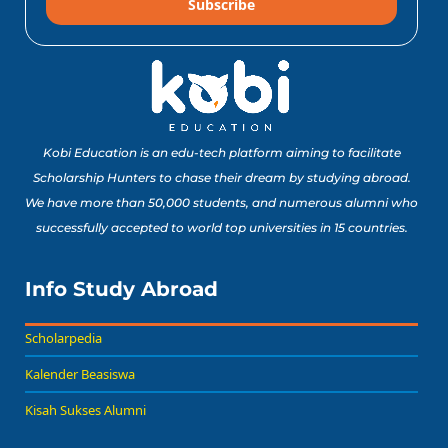
Subscribe
10 Lomba Jurusan
Matematika untuk
Portofolio Anak SMA
Buat Study Abroad Yang
Baca Sekarang!
Bisa Banget Dicoba!
Kobi Education is an edu-tech platform aiming to facilitate
Scholarship Hunters to chase their dream by studying abroad.
We have more than 50,000 students, and numerous alumni who
8 Lomba Jurusan
successfully accepted to world top universities in 15 countries.
Psikologi untuk
Portofolio Anak SMA
Buat Persiapan Study
Info Study Abroad
Baca Sekarang!
Abroad!
Scholarpedia
Kalender Beasiswa
Kisah Sukses Alumni