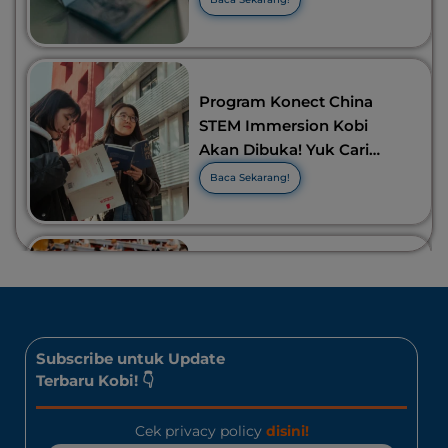
Program Konect China
STEM Immersion Kobi
Akan Dibuka! Yuk Cari
Tahu Info Selengkapnya!
Baca Sekarang!
10 Lomba Bidang Bisnis
dan Ekonomi Yang Bisa
Diikuti Oleh Siswa SMA!
Jangan Kelewatan!
Baca Sekarang!
Subscribe untuk Update
Terbaru Kobi! 👇
Cek privacy policy
disini!