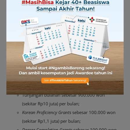
GKS sampai jadi incaran mahasiswa internasional?
Ternyata, banyak banget, lho, Sob!
Biaya kuliah hingga sebesar 5 juta won (sekitar
Rp56,7 juta yang ditanggung oleh NIIED, dan
jika ada biaya lebih, akan ditanggung oleh
universitas);
Tiket pesawat ekonomi pulang-pergi;
Biaya kursus Bahasa Korea selama 1 tahun;
Biaya kedatangan sebesar 200.000 won (sekitar
Rp2,2 juta);
Tunjangan bulanan sebesar 900.000 won
(sekitar Rp10 juta) per bulan;
Korean Proficiency Grants
sebesar 100.000 won
(sekitar Rp1,1 juta) per bulan;
Degree Completion Grants
sebesar 100.000 won