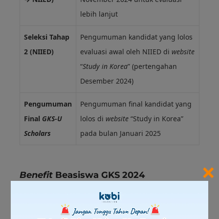
lebih lanjut
Seleksi Tahap
Pengumuman kandidat yang lolos
2 (NIIED)
evaluasi awal oleh NIIED di
website
“
Study in Korea
” (pertengahan
Desember 2024)
Pengumuman
Pengumuman final kandidat yang
Final
GKS-U
lolos di
website
“Study in Korea”
Scholars
pada bulan Januari 2025
×
Benefit
Beasiswa GKS 2024
Setelah melihat syarat dan proses seleksinya, pasti
kamu penasaran, kan, apa saja
benefit
dari Beasiswa