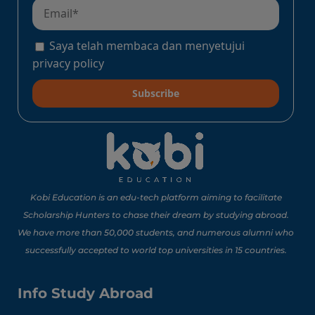
Program Konect Kobi
Batch Dua 2026: Info
Lengkap Perjalanan
Saya telah membaca dan menyetujui
Edukatif ke Jepang!
Baca Sekarang!
privacy policy
Subscribe
10 Lomba Jurusan
Matematika untuk
Portofolio Anak SMA
Buat Study Abroad Yang
Baca Sekarang!
Bisa Banget Dicoba!
Kobi Education is an edu-tech platform aiming to facilitate
Scholarship Hunters to chase their dream by studying abroad.
We have more than 50,000 students, and numerous alumni who
8 Lomba Jurusan
successfully accepted to world top universities in 15 countries.
Psikologi untuk
Portofolio Anak SMA
Buat Persiapan Study
Info Study Abroad
Baca Sekarang!
Abroad!