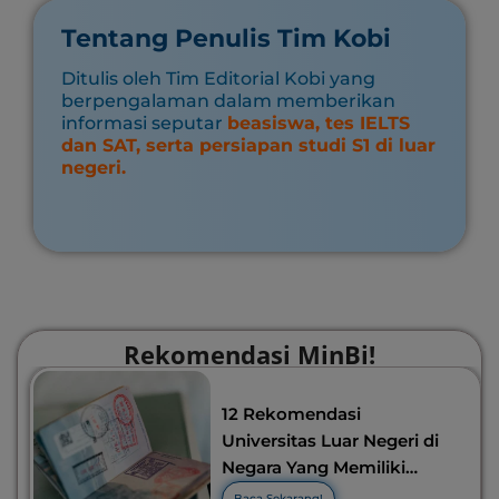
Tentang Penulis Tim Kobi
Ditulis oleh Tim Editorial Kobi yang
berpengalaman dalam memberikan
informasi seputar
beasiswa, tes IELTS
dan SAT, serta persiapan studi S1 di luar
negeri.
Rekomendasi MinBi!
12 Rekomendasi
Universitas Luar Negeri di
Negara Yang Memiliki
Visa Murah di 2026-2027!
Baca Sekarang!