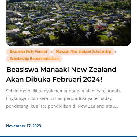
,
,
Beasiswa Fully Funded
Manaaki New Zealand Scholarship
Scholarship Recommendation
Beasiswa Manaaki New Zealand
Akan Dibuka Februari 2024!
Selain memiliki banyak pemandangan alam yang indah,
lingkungan dan keramahan penduduknya terhadap
pendatang, kualitas pendidikan di New Zealand atau
Selandia Baru juga nggak kalah,
November 17, 2023