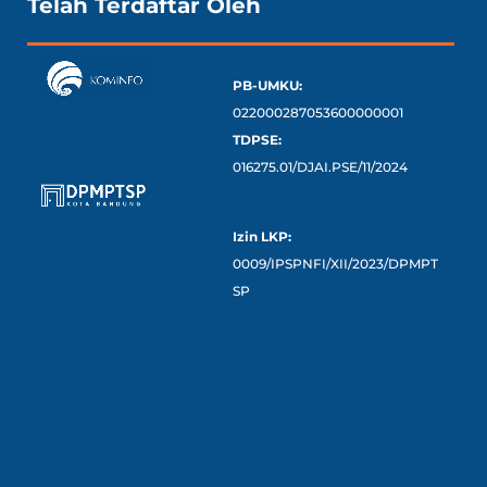
Telah Terdaftar Oleh
PB-UMKU:
022000287053600000001
TDPSE:
016275.01/DJAI.PSE/11/2024
Izin LKP:
0009/IPSPNFI/XII/2023/DPMPT
SP