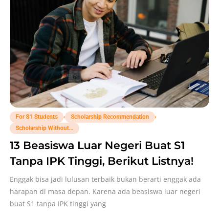
,
,
For S1 Students
Scholarship Recommendation
Scholarship Without...
13 Beasiswa Luar Negeri Buat S1
Tanpa IPK Tinggi, Berikut Listnya!
Enggak bisa jadi lulusan terbaik bukan berarti enggak ada
harapan di masa depan. Karena ada beasiswa luar negeri
buat S1 tanpa IPK tinggi yang