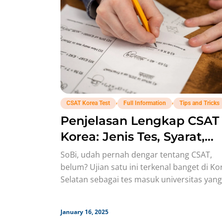
,
,
CSAT Korea Test
Full Information
Tips and Tricks
Penjelasan Lengkap CSAT
Korea: Jenis Tes, Syarat,
Timeline
SoBi, udah pernah dengar tentang CSAT,
belum? Ujian satu ini terkenal banget di Ko
Selatan sebagai tes masuk universitas yang
super ketat dan jadi
January 16, 2025