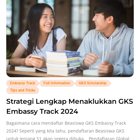
,
,
,
Embassy Track
Full Information
GKS Scholarship
Tips and Tricks
Strategi Lengkap Menaklukkan GKS
Embassy Track 2024
Bagaimana cara mendaftar Beasiswa GKS Embassy Track
2024? Seperti yang kita tahu, pendaftaran Beasiswa GKS
untuk Jenjang S1 akan segera dibuka. Pendaftaran Global