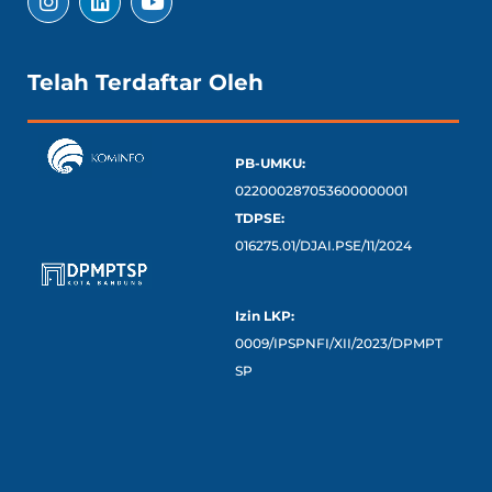
Telah Terdaftar Oleh
PB-UMKU:
022000287053600000001
TDPSE:
016275.01/DJAI.PSE/11/2024
Izin LKP:
0009/IPSPNFI/XII/2023/DPMPT
SP