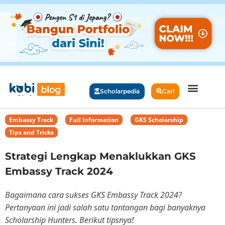
Scholarpedia
Cari
Embassy Track
,
Full Information
,
GKS Scholarship
,
Tips and Tricks
Strategi Lengkap Menaklukkan GKS
Embassy Track 2024
Bagaimana cara sukses GKS Embassy Track 2024?
Pertanyaan ini jadi salah satu tantangan bagi banyaknya
Scholarship Hunters. Berikut tipsnya!