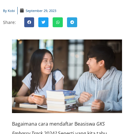
By
Kobi
September 29, 2023
Share:
Bagaimana cara mendaftar Beasiswa
GKS
Embassy Track
2024
?
Seperti yang kita tahu,