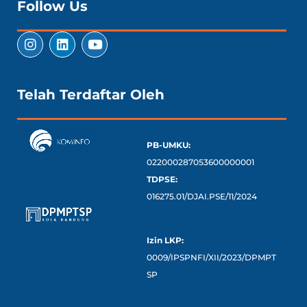
Follow Us
Telah Terdaftar Oleh
PB-UMKU:
022000287053600000001
TDPSE:
016275.01/DJAI.PSE/11/2024
Izin LKP:
0009/IPSPNFI/XII/2023/DPMPT
SP