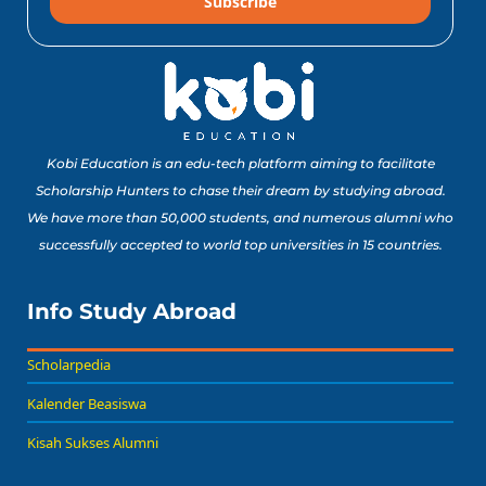
Subscribe
10 Lomba Jurusan
Matematika untuk
Portofolio Anak SMA
Buat Study Abroad Yang
Baca Sekarang!
Bisa Banget Dicoba!
Kobi Education is an edu-tech platform aiming to facilitate
Scholarship Hunters to chase their dream by studying abroad.
We have more than 50,000 students, and numerous alumni who
8 Lomba Jurusan
successfully accepted to world top universities in 15 countries.
Psikologi untuk
Portofolio Anak SMA
Buat Persiapan Study
Info Study Abroad
Baca Sekarang!
Abroad!
Scholarpedia
Kalender Beasiswa
Kisah Sukses Alumni