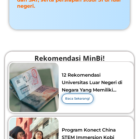
negeri.
Rekomendasi MinBi!
12 Rekomendasi
Universitas Luar Negeri di
Negara Yang Memiliki
Visa Murah di 2026-2027!
Baca Sekarang!
Program Konect China
STEM Immersion Kobi