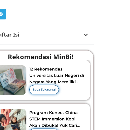
ftar Isi
Rekomendasi MinBi!
12 Rekomendasi
Universitas Luar Negeri di
Negara Yang Memiliki
Visa Murah di 2026-2027!
Baca Sekarang!
Program Konect China
STEM Immersion Kobi
Akan Dibuka! Yuk Cari