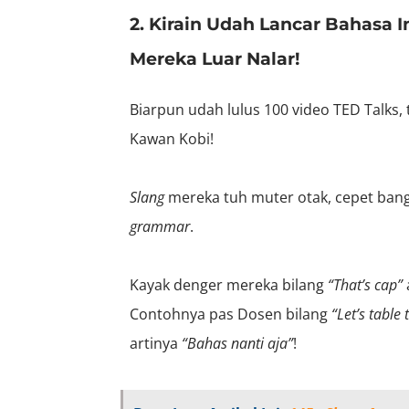
2. Kirain Udah Lancar Bahasa I
Mereka Luar Nalar!
Biarpun udah lulus 100 video TED Talk
Kawan Kobi!
Slang
mereka tuh muter otak, cepet ban
grammar
.
Kayak denger mereka bilang
“That’s cap”
Contohnya pas Dosen bilang
“Let’s table 
artinya
“Bahas nanti aja”
!