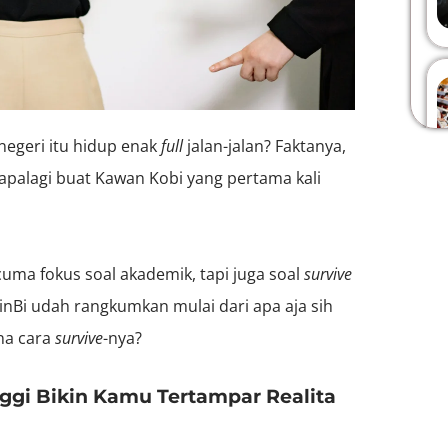
 negeri itu hidup enak
full
jalan-jalan? Faktanya,
 apalagi buat Kawan Kobi yang pertama kali
cuma fokus soal akademik, tapi juga soal
survive
MinBi udah rangkumkan mulai dari apa aja sih
ana cara
survive
-nya?
ggi Bikin Kamu Tertampar Realita