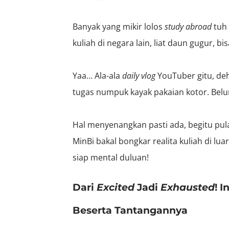
Banyak yang mikir lolos
study abroad
tuh 
kuliah di negara lain, liat daun gugur, bi
Yaa… Ala-ala
daily vlog
YouTuber gitu, deh
tugas numpuk kayak pakaian kotor. Belu
Hal menyenangkan pasti ada, begitu pula 
MinBi bakal bongkar realita kuliah di lua
siap mental duluan!
Dari
Excited
Jadi
Exhausted
! I
Beserta Tantangannya