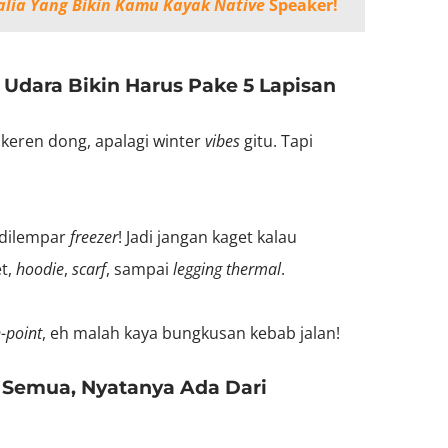
alia Yang Bikin Kamu Kayak Native
Speaker!
i Udara Bikin Harus Pake 5 Lapisan
 keren dong, apalagi winter
vibes
gitu. Tapi
 dilempar
freezer
! Jadi jangan kaget kalau
t,
hoodie
,
scarf
, sampai
legging
thermal
.
n-point
, eh malah kaya bungkusan kebab jalan!
le Semua, Nyatanya Ada Dari