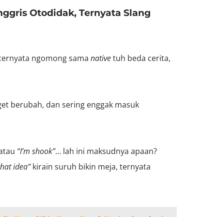
nggris Otodidak, Ternyata Slang
s, ternyata ngomong sama
native
tuh beda cerita,
get berubah, dan sering enggak masuk
atau
“I’m shook”
… lah ini maksudnya apaan?
that idea”
kirain suruh bikin meja, ternyata