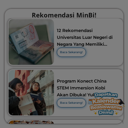
Rekomendasi MinBi!
12 Rekomendasi
Universitas Luar Negeri di
Negara Yang Memiliki
Visa Murah di 2026-2027!
Baca Sekarang!
Program Konect China
STEM Immersion Kobi
Akan Dibuka! Yuk Cari
Tahu Info Selengkapnya!
Baca Sekarang!