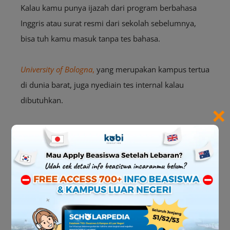
Kalau kamu punya ijazah dari program berbahasa
Inggris atau surat resmi dari sekolah sebelumnya,
bisa tuh kamu masuk tanpa tes bahasa.
University of
Bologna
,
yang merupakan kampus tertua
di dunia barat, juga nyediain tes internal kalau
dibutuhkan.
×
Suasananya historis banget tapi tetap ramah buat
mahasiswa internasional, Kawan Kobi!
8.
University of Oslo
– Norwegia