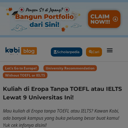
Scholarpedia
Cari
Let's Go to Europe!
,
University Recommendation
,
Without TOEFL or IELTS
Kuliah di Eropa Tanpa TOEFL atau IELTS
Lewat 9 Universitas Ini!
Mau kuliah di Eropa tanpa TOEFL atau IELTS? Kawan Kobi,
ada banyak kampus yang buka peluang besar buat kamu!
Yuk cek infonya disini!