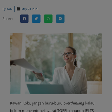
By
Kobi
May 23, 2025
Share:
Kawan Kobi, jangan buru-buru
overthinking
kalau
belum mengantongi syarat TOEFL maupun IELTS