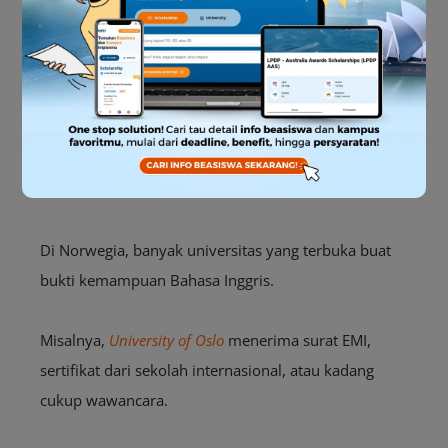
Sumber: UiO
Di Norwegia, banyak universitas yang terbuka buat
bukti kemampuan Bahasa Inggris.
Misalnya,
University of Oslo
menerima surat EMI,
sertifikat dari sekolah internasional, atau kadang
cukup wawancara.