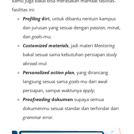
kamu juga bakal bisa merasakan manfaat fasilitas-
fasilitas ini:
Profiling
diri
, untuk dibantu nentuin kampus
dan jurusan yang sesuai dengan
passion
, minat,
dan
goals
-mu;
Customized materials
, jadi materi
M
entoring
bakal sesuai sama kebutuhan persiapan
study
abroad
-mul
Personalized action plan
, yang dirancang
langsung sesuai sama
goals
-mu dari awal
persiapan, sampai waktunya
apply
;
Proofreading
dokumen
supaya semua
dokumenmu sesuai standar dan terhindar dari
grammar error
.